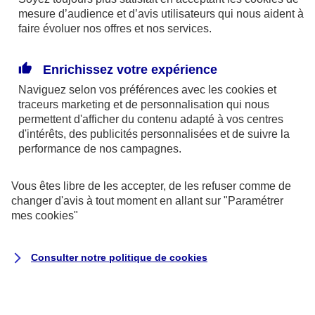
mesure d’audience et d’avis utilisateurs qui nous aident à
faire évoluer nos offres et nos services.
Enrichissez votre expérience
En cas d'urgence
Naviguez selon vos préférences avec les
cookies et
traceurs
marketing et de personnalisation qui nous
permettent d'afficher du contenu adapté à vos centres
d'intérêts, des publicités personnalisées et de suivre la
performance de nos campagnes.
Vous êtes libre de les accepter, de les refuser comme de
changer d'avis à tout moment en allant sur
"Paramétrer
mes
cookies
"
Auto et 2 roues
Consulter notre politique de
cookies
Dépannage et remorquage de votre
véhicule
Intervention 24/7