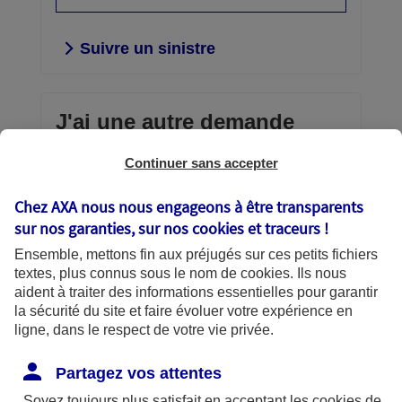
Suivre un sinistre
J'ai une autre demande
Continuer sans accepter
Envoi d'un document confidentiel,
consultation et gestion de vos contrats,
Chez AXA nous nous engageons à être transparents
téléchargement d’une attestation,
sur nos garanties, sur nos
cookies et traceurs
!
échanges avec AXA… vous avez la
Ensemble, mettons fin aux préjugés sur ces petits fichiers
main.
textes, plus connus sous le nom de
cookies
. Ils nous
aident à traiter des informations essentielles pour garantir
Découvrir vos services en
la sécurité du site et faire évoluer votre expérience en
ligne
ligne, dans le respect de votre vie privée.
Partagez vos attentes
Soyez toujours plus satisfait en acceptant les
cookies
de