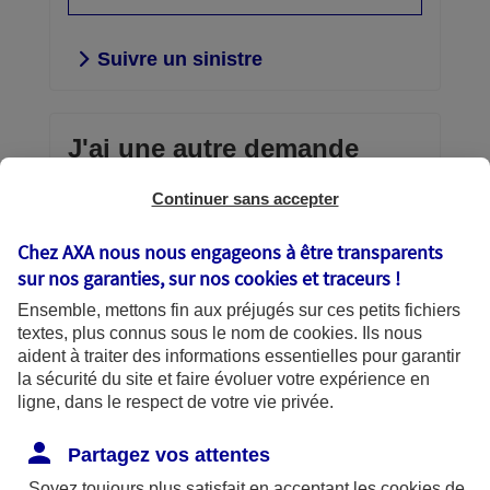
Suivre un sinistre
J'ai une autre demande
Continuer sans accepter
Envoi d'un document confidentiel,
consultation et gestion de vos contrats,
Chez AXA nous nous engageons à être transparents
téléchargement d’une attestation,
sur nos garanties, sur nos
cookies et traceurs
!
échanges avec AXA… vous avez la
Ensemble, mettons fin aux préjugés sur ces petits fichiers
main.
textes, plus connus sous le nom de
cookies
. Ils nous
aident à traiter des informations essentielles pour garantir
Découvrir vos services en
la sécurité du site et faire évoluer votre expérience en
ligne
ligne, dans le respect de votre vie privée.
Partagez vos attentes
Soyez toujours plus satisfait en acceptant les
cookies
de