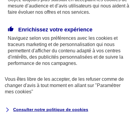
mesure d’audience et d’avis utilisateurs qui nous aident à
faire évoluer nos offres et nos services.
Enrichissez votre expérience
En cas d'urgence
Naviguez selon vos préférences avec les
cookies et
traceurs
marketing et de personnalisation qui nous
permettent d'afficher du contenu adapté à vos centres
d'intérêts, des publicités personnalisées et de suivre la
performance de nos campagnes.
Vous êtes libre de les accepter, de les refuser comme de
changer d'avis à tout moment en allant sur
"Paramétrer
mes
cookies
"
Auto et 2 roues
Consulter notre politique de
cookies
Dépannage et remorquage de votre
véhicule
Intervention 24/7