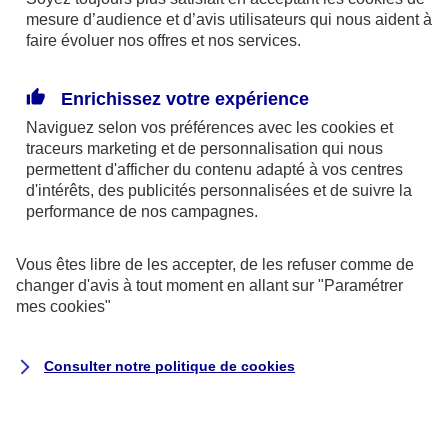
mesure d’audience et d’avis utilisateurs qui nous aident à
faire évoluer nos offres et nos services.
Enrichissez votre expérience
En cas d'urgence
Naviguez selon vos préférences avec les
cookies et
traceurs
marketing et de personnalisation qui nous
permettent d'afficher du contenu adapté à vos centres
d'intérêts, des publicités personnalisées et de suivre la
performance de nos campagnes.
Vous êtes libre de les accepter, de les refuser comme de
changer d'avis à tout moment en allant sur
"Paramétrer
mes
cookies
"
Auto et 2 roues
Consulter notre politique de
cookies
Dépannage et remorquage de votre
véhicule
Intervention 24/7