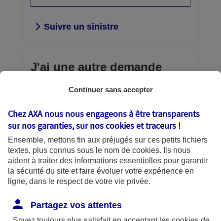
Suivre un sinistre
J'ai une autre demande
Continuer sans accepter
Envoi d'un document confidentiel,
consultation et gestion de vos contrats,
Chez AXA nous nous engageons à être transparents
téléchargement d’une attestation,
sur nos garanties, sur nos
cookies et traceurs
!
échanges avec AXA… vous avez la
Ensemble, mettons fin aux préjugés sur ces petits fichiers
main.
textes, plus connus sous le nom de
cookies
. Ils nous
aident à traiter des informations essentielles pour garantir
Découvrir vos services en
la sécurité du site et faire évoluer votre expérience en
ligne
ligne, dans le respect de votre vie privée.
Partagez vos attentes
Soyez toujours plus satisfait en acceptant les
cookies
de