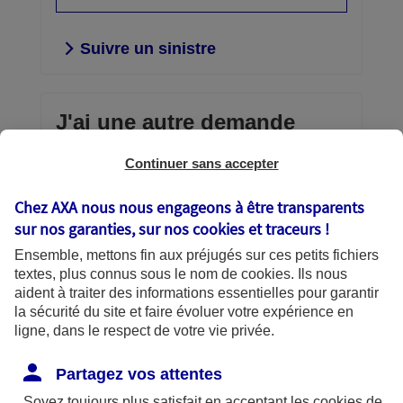
Suivre un sinistre
J'ai une autre demande
Continuer sans accepter
Envoi d'un document confidentiel,
consultation et gestion de vos contrats,
Chez AXA nous nous engageons à être transparents
téléchargement d’une attestation,
sur nos garanties, sur nos
cookies et traceurs
!
échanges avec AXA… vous avez la
Ensemble, mettons fin aux préjugés sur ces petits fichiers
main.
textes, plus connus sous le nom de
cookies
. Ils nous
aident à traiter des informations essentielles pour garantir
Découvrir vos services en
la sécurité du site et faire évoluer votre expérience en
ligne
ligne, dans le respect de votre vie privée.
Partagez vos attentes
Soyez toujours plus satisfait en acceptant les
cookies
de