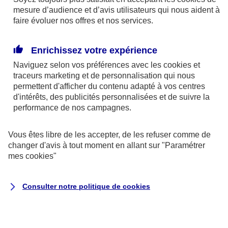
mesure d’audience et d’avis utilisateurs qui nous aident à
faire évoluer nos offres et nos services.
Enrichissez votre expérience
En cas d'urgence
Naviguez selon vos préférences avec les
cookies et
traceurs
marketing et de personnalisation qui nous
permettent d'afficher du contenu adapté à vos centres
d'intérêts, des publicités personnalisées et de suivre la
performance de nos campagnes.
Vous êtes libre de les accepter, de les refuser comme de
changer d'avis à tout moment en allant sur
"Paramétrer
mes
cookies
"
Auto et 2 roues
Consulter notre politique de
cookies
Dépannage et remorquage de votre
véhicule
Intervention 24/7