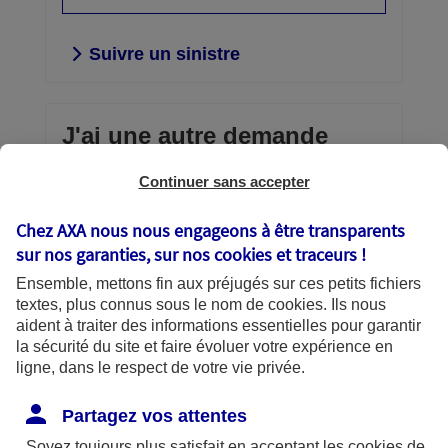
Suivre un sinistre
J'ai une autre demande
Continuer sans accepter
Envoi d'un document confidentiel,
consultation et gestion de vos contrats,
Chez AXA nous nous engageons à être transparents
téléchargement d’une attestation,
sur nos garanties, sur nos
cookies et traceurs
!
échanges avec AXA… vous avez la
Ensemble, mettons fin aux préjugés sur ces petits fichiers
main.
textes, plus connus sous le nom de
cookies
. Ils nous
aident à traiter des informations essentielles pour garantir
Découvrir vos services en
la sécurité du site et faire évoluer votre expérience en
ligne
ligne, dans le respect de votre vie privée.
Partagez vos attentes
Soyez toujours plus satisfait en acceptant les
cookies
de