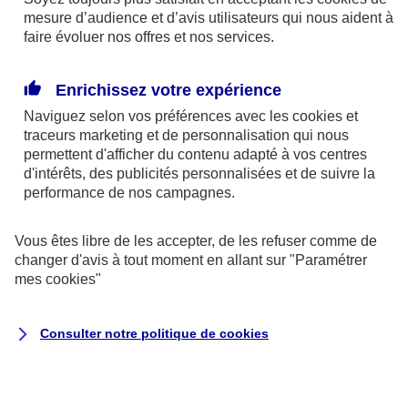
mesure d’audience et d’avis utilisateurs qui nous aident à
faire évoluer nos offres et nos services.
Enrichissez votre expérience
En cas d'urgence
Naviguez selon vos préférences avec les
cookies et
traceurs
marketing et de personnalisation qui nous
permettent d'afficher du contenu adapté à vos centres
d'intérêts, des publicités personnalisées et de suivre la
performance de nos campagnes.
Vous êtes libre de les accepter, de les refuser comme de
changer d'avis à tout moment en allant sur
"Paramétrer
mes
cookies
"
Auto et 2 roues
Consulter notre politique de
cookies
Dépannage et remorquage de votre
véhicule
Intervention 24/7