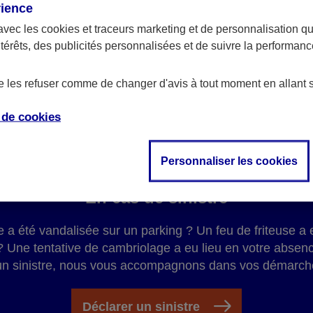
rience
AXA, à tout moment et n'importe
avec les
cookies et traceurs
marketing et de personnalisation qui
ntérêts, des publicités personnalisées et de suivre la performa
de les refuser comme de changer d'avis à tout moment en allant 
e de
cookies
Personnaliser les cookies
En cas de sinistre
re a été vandalisée sur un parking ? Un feu de friteuse
 ? Une tentative de cambriolage a eu lieu en votre absen
un sinistre, nous vous accompagnons dans vos démarch
Déclarer un sinistre