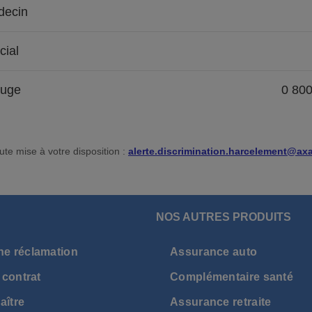
ecin
cial
ouge
0 80
ute mise à votre disposition :
alerte.discrimination.harcelement@axa
NOS AUTRES PRODUITS
ne réclamation
Assurance auto
 contrat
Complémentaire santé
aître
Assurance retraite