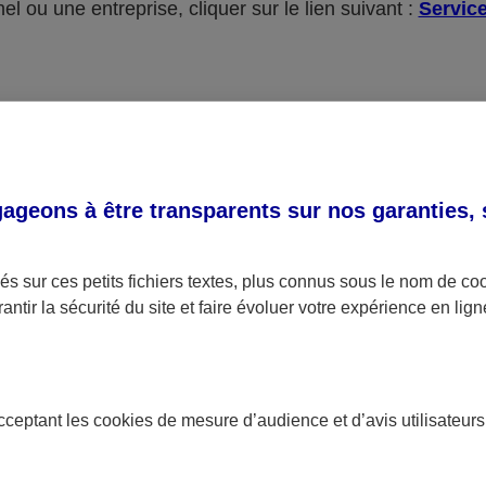
l ou une entreprise, cliquer sur le lien suivant :
Service
re demande concerne une autre urgence ou un autre suj
geons à être transparents sur nos garanties,
Tous les contacts AXA
s sur ces petits fichiers textes, plus connus sous le nom de
co
antir la sécurité du site et faire évoluer votre expérience en lign
L'application Mon AXA, tous vos
poche !
acceptant les
cookies
de mesure d’audience et d’avis utilisateurs
Retrouvez en un coup d'oeil tous vos contrats 