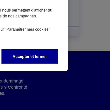
 où.
En savoir plus
 nous permettent d'afficher du
nce de nos campagnes.
sur
"Paramétrer mes
cookies
"
Accepter et fermer
 a endommagé
ce ? Confronté
es.