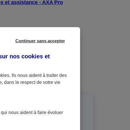
s et assistance - AXA Pro
et ?
Continuer sans accepter
 sur nos
cookies et
okies
. Ils nous aident à traiter des
e, dans le respect de votre vie
 contrats d'assurance en
 qui nous aident à faire évoluer
d'assurance, documents et services