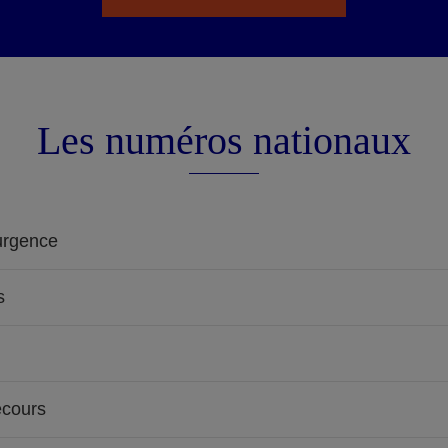
Les numéros nationaux
urgence
s
ecours