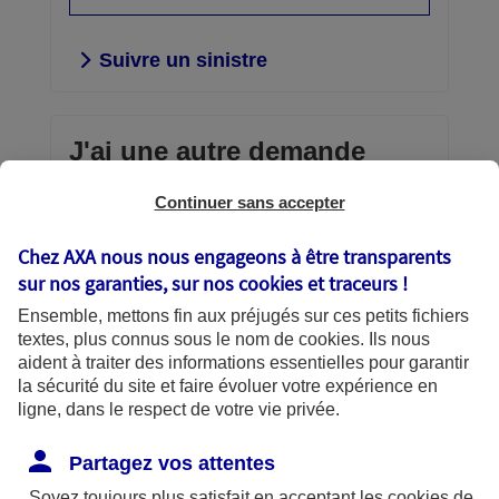
Suivre un sinistre
J'ai une autre demande
Continuer sans accepter
Envoi d'un document confidentiel,
consultation et gestion de vos contrats,
Chez AXA nous nous engageons à être transparents
téléchargement d’une attestation,
sur nos garanties, sur nos
cookies et traceurs
!
échanges avec AXA… vous avez la
Ensemble, mettons fin aux préjugés sur ces petits fichiers
main.
textes, plus connus sous le nom de
cookies
. Ils nous
aident à traiter des informations essentielles pour garantir
Découvrir vos services en
la sécurité du site et faire évoluer votre expérience en
ligne
ligne, dans le respect de votre vie privée.
Partagez vos attentes
Soyez toujours plus satisfait en acceptant les
cookies
de