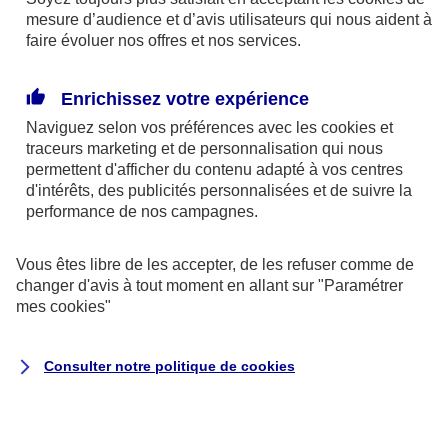
mesure d’audience et d’avis utilisateurs qui nous aident à
faire évoluer nos offres et nos services.
Enrichissez votre expérience
En cas d'urgence
Naviguez selon vos préférences avec les
cookies et
traceurs
marketing et de personnalisation qui nous
permettent d'afficher du contenu adapté à vos centres
d'intérêts, des publicités personnalisées et de suivre la
performance de nos campagnes.
Vous êtes libre de les accepter, de les refuser comme de
changer d'avis à tout moment en allant sur
"Paramétrer
mes
cookies
"
Auto et 2 roues
Consulter notre politique de
cookies
Dépannage et remorquage de votre
véhicule
Intervention 24/7