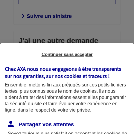
Suivre un sinistre
J'ai une autre demande
Continuer sans accepter
Envoi d'un document confidentiel,
consultation et gestion de vos contrats,
Chez AXA nous nous engageons à être transparents
téléchargement d’une attestation,
sur nos garanties, sur nos
cookies et traceurs
!
échanges avec AXA… vous avez la
Ensemble, mettons fin aux préjugés sur ces petits fichiers
main.
textes, plus connus sous le nom de
cookies
. Ils nous
aident à traiter des informations essentielles pour garantir
Découvrir vos services en
la sécurité du site et faire évoluer votre expérience en
ligne
ligne, dans le respect de votre vie privée.
Partagez vos attentes
Soyez toujours plus satisfait en acceptant les
cookies
de