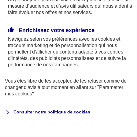
mesure d’audience et d’avis utilisateurs qui nous aident à
faire évoluer nos offres et nos services.
Enrichissez votre expérience
En cas d'urgence
Naviguez selon vos préférences avec les
cookies et
traceurs
marketing et de personnalisation qui nous
permettent d'afficher du contenu adapté à vos centres
d'intérêts, des publicités personnalisées et de suivre la
performance de nos campagnes.
Vous êtes libre de les accepter, de les refuser comme de
changer d'avis à tout moment en allant sur
"Paramétrer
mes
cookies
"
Auto et 2 roues
Consulter notre politique de
cookies
Dépannage et remorquage de votre
véhicule
Intervention 24/7