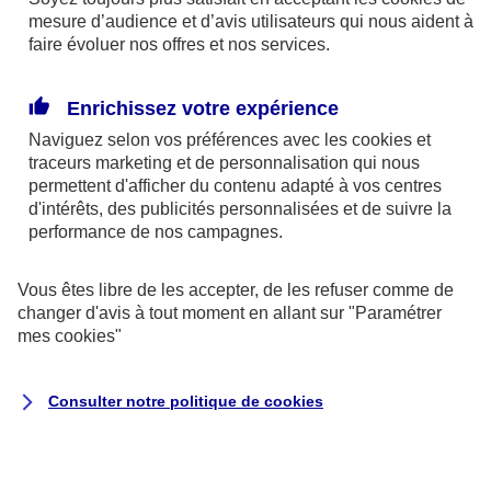
mesure d’audience et d’avis utilisateurs qui nous aident à
faire évoluer nos offres et nos services.
Enrichissez votre expérience
En cas d'urgence
Naviguez selon vos préférences avec les
cookies et
traceurs
marketing et de personnalisation qui nous
permettent d'afficher du contenu adapté à vos centres
d'intérêts, des publicités personnalisées et de suivre la
performance de nos campagnes.
Vous êtes libre de les accepter, de les refuser comme de
changer d'avis à tout moment en allant sur
"Paramétrer
mes
cookies
"
Auto et 2 roues
Consulter notre politique de
cookies
Dépannage et remorquage de votre
véhicule
Intervention 24/7