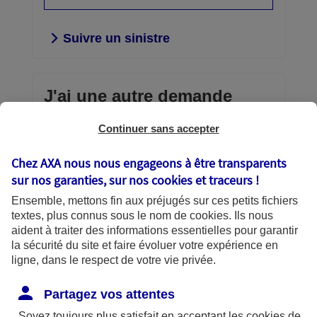
Suivre un sinistre
J'ai une autre demande
Continuer sans accepter
Envoi d'un document confidentiel,
consultation et gestion de vos contrats,
Chez AXA nous nous engageons à être transparents
téléchargement d’une attestation,
sur nos garanties, sur nos
cookies et traceurs
!
échanges avec AXA… vous avez la
Ensemble, mettons fin aux préjugés sur ces petits fichiers
main.
textes, plus connus sous le nom de
cookies
. Ils nous
aident à traiter des informations essentielles pour garantir
Découvrir vos services en
la sécurité du site et faire évoluer votre expérience en
ligne
ligne, dans le respect de votre vie privée.
Partagez vos attentes
Soyez toujours plus satisfait en acceptant les
cookies
de