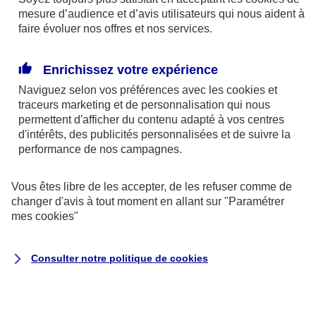
mesure d’audience et d’avis utilisateurs qui nous aident à
faire évoluer nos offres et nos services.
Enrichissez votre expérience
En cas d'urgence
Naviguez selon vos préférences avec les
cookies et
traceurs
marketing et de personnalisation qui nous
permettent d'afficher du contenu adapté à vos centres
d'intérêts, des publicités personnalisées et de suivre la
performance de nos campagnes.
Vous êtes libre de les accepter, de les refuser comme de
changer d'avis à tout moment en allant sur
"Paramétrer
mes
cookies
"
Auto et 2 roues
Consulter notre politique de
cookies
Dépannage et remorquage de votre
véhicule
Intervention 24/7