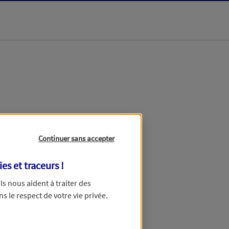
Continuer sans accepter
ies et traceurs
!
ous dans un délai maximum de
 Ils nous aident à traiter des
avance pour votre patience.
ns le respect de votre vie privée.