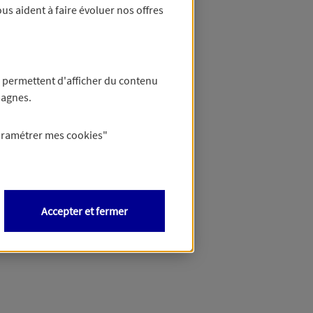
us aident à faire évoluer nos offres
anque
ce ?
 permettent d'afficher du contenu
ige :
pagnes.
?
gne, ou pour les clients via le formulaire en ligne disponible depuis votre Espace Client ou depuis votre application mobile.
aramétrer mes
cookies
"
Accepter et fermer