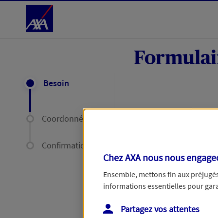
Accéder au Contenu
Formulai
Besoin
Coordonnées
Votre réclama
Confirmation
Chez AXA nous nous engageon
Une fois votre réc
Ensemble, mettons fin aux préjugés 
60 jours, ou de 35
informations essentielles pour garan
Partagez vos attentes
Votre réclamation co