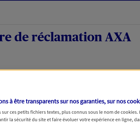
re de réclamation AXA
tion
s à être transparents sur nos garanties, sur nos
cook
lamation reçue, nous l’étudierons avec soin et reviendrons vers v
sur ces petits fichiers textes, plus connus sous le nom de
cookies
.
 jours ouvrables pour une réclamation moyen de paiement. Merci d’
tir la sécurité du site et faire évoluer votre expérience en ligne, da
ncerne :