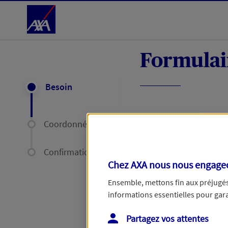
Accéder au Contenu
Formulai
Besoin
Coordonnées
Votre réclama
Confirmation
Chez AXA nous nous engageon
Une fois votre réc
Ensemble, mettons fin aux préjugés 
60 jours, ou de 35
informations essentielles pour garan
Partagez vos attentes
Votre réclamation co