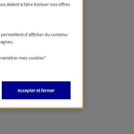
us aident à faire évoluer nos offres
anque
ce ?
 permettent d'afficher du contenu
ige :
pagnes.
?
gne, ou pour les clients via le formulaire en ligne disponible depuis votre Espace Client ou depuis votre application mobile.
aramétrer mes
cookies
"
Accepter et fermer