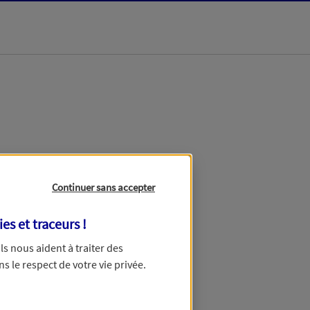
Continuer sans accepter
ies et traceurs
!
ous dans un délai maximum de
 Ils nous aident à traiter des
avance pour votre patience.
ns le respect de votre vie privée.