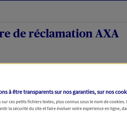
re de réclamation AXA
tion
s à être transparents sur nos garanties, sur nos
cook
lamation reçue, nous l’étudierons avec soin et reviendrons vers v
sur ces petits fichiers textes, plus connus sous le nom de
cookies
.
 jours ouvrables pour une réclamation moyen de paiement. Merci d’
tir la sécurité du site et faire évoluer votre expérience en ligne, da
ncerne :