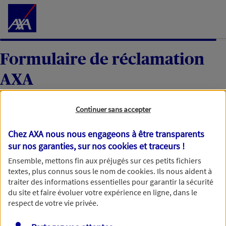
Accéder au Contenu
Formulaire de réclamation
AXA
Continuer sans accepter
Votre réclamation
Chez AXA nous nous engageons à être transparents
sur nos garanties, sur nos
cookies et traceurs
!
Une fois votre réclamation reçue, nous l’étudierons
Ensemble, mettons fin aux préjugés sur ces petits fichiers
textes, plus connus sous le nom de
cookies
. Ils nous aident à
avec soin et reviendrons vers vous dans un délai
traiter des informations essentielles pour garantir la sécurité
maximum de 60 jours, ou de 35 jours ouvrables pour
du site et faire évoluer votre expérience en ligne, dans le
une réclamation moyen de paiement. Merci d’avance
respect de votre vie privée.
pour votre patience.