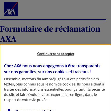
Accéder au Contenu
Formulaire de réclamation
AXA
Continuer sans accepter
Votre réclamation
Chez AXA nous nous engageons à être transparents
sur nos garanties, sur nos
cookies et traceurs
!
Une fois votre réclamation reçue, nous l’étudierons
Ensemble, mettons fin aux préjugés sur ces petits fichiers
textes, plus connus sous le nom de
cookies
. Ils nous aident à
avec soin et reviendrons vers vous dans un délai
traiter des informations essentielles pour garantir la sécurité
maximum de 60 jours, ou de 35 jours ouvrables pour
du site et faire évoluer votre expérience en ligne, dans le
une réclamation moyen de paiement. Merci d’avance
respect de votre vie privée.
pour votre patience.