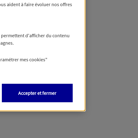
us aident à faire évoluer nos offres
anque
ce ?
 permettent d'afficher du contenu
ige :
pagnes.
?
gne, ou pour les clients via le formulaire en ligne disponible depuis votre Espace Client ou depuis votre application mobile.
aramétrer mes
cookies
"
Accepter et fermer