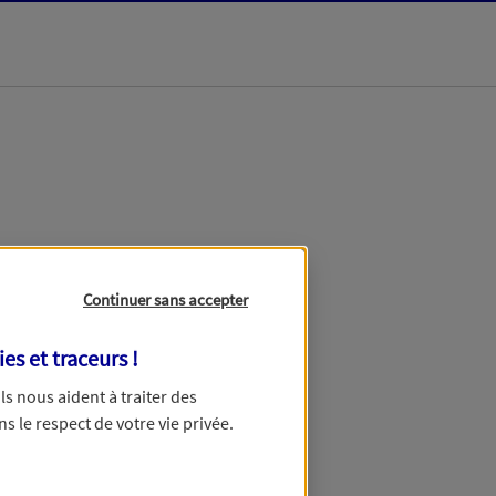
Continuer sans accepter
ies et traceurs
!
ous dans un délai maximum de
 Ils nous aident à traiter des
avance pour votre patience.
ns le respect de votre vie privée.