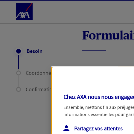
Accéder au Contenu
Formulai
Besoin
Coordonnées
Votre réclama
Confirmation
Chez AXA nous nous engageon
Une fois votre réc
Ensemble, mettons fin aux préjugés 
60 jours, ou de 35
informations essentielles pour garan
Partagez vos attentes
Votre réclamation co