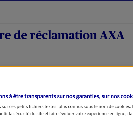
re de réclamation AXA
tion
s à être transparents sur nos garanties, sur nos
cook
lamation reçue, nous l’étudierons avec soin et reviendrons vers v
sur ces petits fichiers textes, plus connus sous le nom de
cookies
.
 jours ouvrables pour une réclamation moyen de paiement. Merci d’
tir la sécurité du site et faire évoluer votre expérience en ligne, da
ncerne :