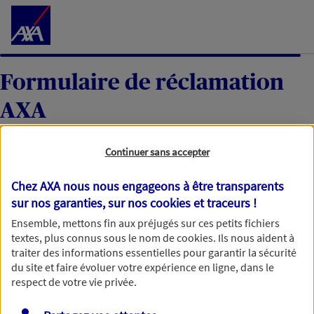
Accéder au Contenu
Formulaire de réclamation
AXA
Continuer sans accepter
Votre réclamation
Chez AXA nous nous engageons à être transparents
sur nos garanties, sur nos
cookies et traceurs
!
Une fois votre réclamation reçue, nous l’étudierons
Ensemble, mettons fin aux préjugés sur ces petits fichiers
textes, plus connus sous le nom de
cookies
. Ils nous aident à
avec soin et reviendrons vers vous dans un délai
traiter des informations essentielles pour garantir la sécurité
maximum de 60 jours, ou de 35 jours ouvrables pour
du site et faire évoluer votre expérience en ligne, dans le
une réclamation moyen de paiement. Merci d’avance
respect de votre vie privée.
pour votre patience.