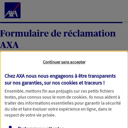
Accéder au Contenu
Formulaire de réclamation
AXA
Continuer sans accepter
Votre réclamation
Chez AXA nous nous engageons à être transparents
sur nos garanties, sur nos
cookies et traceurs
!
Une fois votre réclamation reçue, nous l’étudierons
Ensemble, mettons fin aux préjugés sur ces petits fichiers
textes, plus connus sous le nom de
cookies
. Ils nous aident à
avec soin et reviendrons vers vous dans un délai
traiter des informations essentielles pour garantir la sécurité
maximum de 60 jours, ou de 35 jours ouvrables pour
du site et faire évoluer votre expérience en ligne, dans le
une réclamation moyen de paiement. Merci d’avance
respect de votre vie privée.
pour votre patience.