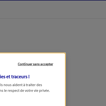
Continuer sans accepter
ies et traceurs
!
ous dans un délai maximum de
 Ils nous aident à traiter des
avance pour votre patience.
ns le respect de votre vie privée.