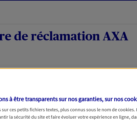
re de réclamation AXA
tion
s à être transparents sur nos garanties, sur nos
cook
lamation reçue, nous l’étudierons avec soin et reviendrons vers v
sur ces petits fichiers textes, plus connus sous le nom de
cookies
.
 jours ouvrables pour une réclamation moyen de paiement. Merci d’
tir la sécurité du site et faire évoluer votre expérience en ligne, da
ncerne :