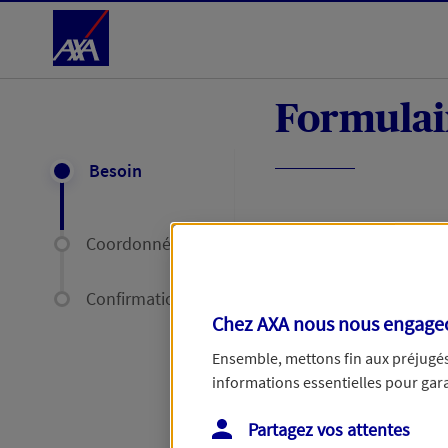
Accéder au Contenu
Formulai
Besoin
Coordonnées
Votre réclama
Confirmation
Chez AXA nous nous engageon
Une fois votre réc
Ensemble, mettons fin aux préjugés 
60 jours, ou de 35
informations essentielles pour garan
Partagez vos attentes
Votre réclamation co