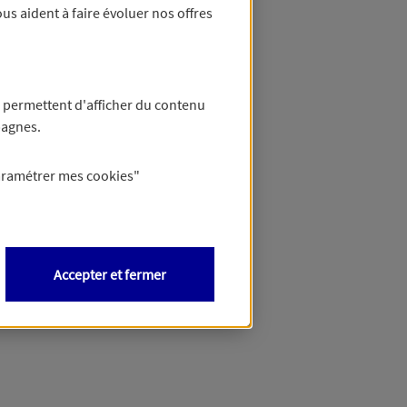
us aident à faire évoluer nos offres
anque
ce ?
 permettent d'afficher du contenu
ige :
pagnes.
?
gne, ou pour les clients via le formulaire en ligne disponible depuis votre Espace Client ou depuis votre application mobile.
aramétrer mes
cookies
"
Accepter et fermer