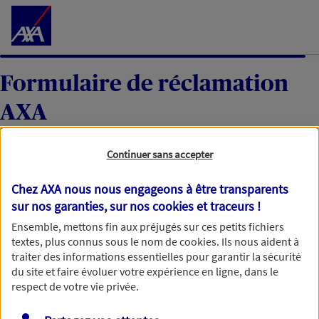
Accéder au Contenu
Formulaire de réclamation
AXA
Continuer sans accepter
Votre réclamation
Chez AXA nous nous engageons à être transparents
sur nos garanties, sur nos
cookies et traceurs
!
Une fois votre réclamation reçue, nous l’étudierons
Ensemble, mettons fin aux préjugés sur ces petits fichiers
textes, plus connus sous le nom de
cookies
. Ils nous aident à
avec soin et reviendrons vers vous dans un délai
traiter des informations essentielles pour garantir la sécurité
maximum de 60 jours, ou de 35 jours ouvrables pour
du site et faire évoluer votre expérience en ligne, dans le
une réclamation moyen de paiement. Merci d’avance
respect de votre vie privée.
pour votre patience.