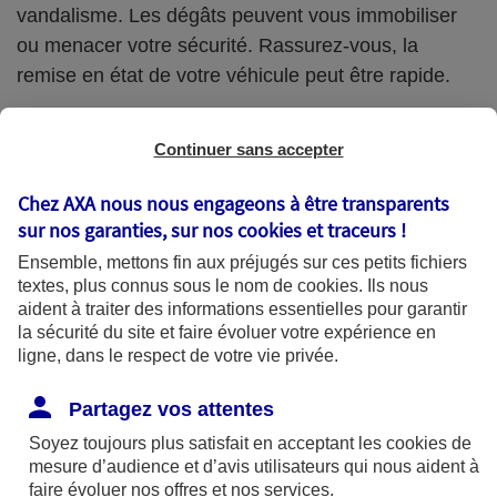
vandalisme. Les dégâts peuvent vous immobiliser
ou menacer votre sécurité. Rassurez-vous, la
remise en état de votre véhicule peut être rapide.
Continuer sans accepter
Bien réagir
Chez AXA nous nous engageons à être transparents
sur nos garanties, sur nos
cookies et traceurs
!
Déposer plainte immédiatement
Ensemble, mettons fin aux préjugés sur ces petits fichiers
Vous disposez de 24 heures après la découverte
textes, plus connus sous le nom de
cookies
. Ils nous
aident à traiter des informations essentielles pour garantir
des dégradations, pour porter plainte auprès de la
la sécurité du site et faire évoluer votre expérience en
police ou de la gendarmerie.
ligne, dans le respect de votre vie privée.
Partagez vos attentes
Déclarer
Soyez toujours plus satisfait en acceptant les
cookies
de
Informez votre conseiller AXA : vous disposez
mesure d’audience et d’avis utilisateurs qui nous aident à
faire évoluer nos offres et nos services.