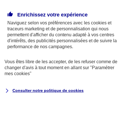
de 2 jours ouvrés pour le contacter.
Faites parvenir les pièces nécessaires à votre
Enrichissez votre expérience
conseiller : pour constituer votre dossier, il doit
Naviguez selon vos préférences avec les
cookies et
disposer de l'original du procès-verbal si
traceurs
marketing et de personnalisation qui nous
permettent d'afficher du contenu adapté à vos centres
l’incendie a été causé par un tiers ou d’une
d'intérêts, des publicités personnalisées et de suivre la
déclaration écrite.
performance de nos campagnes.
----------
Vous êtes libre de les accepter, de les refuser comme de
changer d'avis à tout moment en allant sur
"Paramétrer
mes
cookies
"
Votre indemnisation
Consulter notre politique de
cookies
L’évaluation des dommages
Dès la réception du dossier complet, si une garantie
est mise en jeu, votre conseiller peut missionner un
expert indépendant.