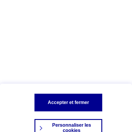
Votre 2/3 roues est économiquement irréparable si le montant
des réparations nécessaires dépasse sa valeur de remplacement
au jour du sinistre, telle que définie par un expert.
Vous êtes ici :
Assurance moto
Vandalisme deux-roues
A PROPOS D'AXA
NOS AUTRES PRODUITS
SITES AXA
Accepter et fermer
Personnaliser les
cookies