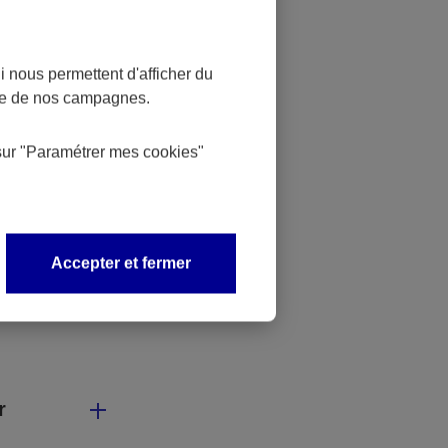
le avant que
 nous permettent d'afficher du
nce de nos campagnes.
sur
"Paramétrer mes
cookies
"
ès d’un
Accepter et fermer
r