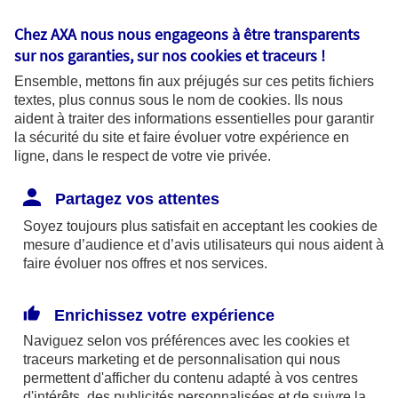
Chez AXA nous nous engageons à être transparents
Les risques juridiques sont partout !
sur nos garanties, sur nos
cookies et traceurs
!
En tant que chef d’entreprise, vous devez tout
Ensemble, mettons fin aux préjugés sur ces petits fichiers
textes, plus connus sous le nom de
cookies
. Ils nous
d’abord connaître vos droits et obligations pour ne
aident à traiter des informations essentielles pour garantir
pas mettre votre entreprise en péril. De plus, les
la sécurité du site et faire évoluer votre expérience en
ligne, dans le respect de votre vie privée.
risques sont d’autant plus réels que vos partenaires
sont nombreux : clients, fournisseurs,
Partagez vos attentes
administrations...
Soyez toujours plus satisfait en acceptant les
cookies
de
mesure d’audience et d’avis utilisateurs qui nous aident à
faire évoluer nos offres et nos services.
Quelques exemples de litiges :
un fournisseur ne respecte pas les délais de
Enrichissez votre expérience
livraison et vous fait perdre l’un de vos plus gros
Naviguez selon vos préférences avec les
cookies et
clients,
traceurs
marketing et de personnalisation qui nous
permettent d'afficher du contenu adapté à vos centres
un client conteste la qualité de la prestation
d'intérêts, des publicités personnalisées et de suivre la