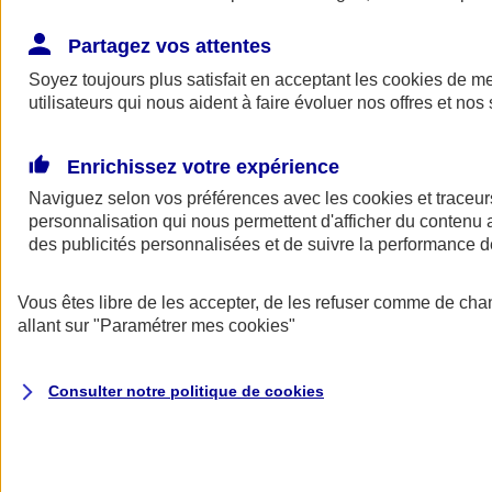
Épargne retraite professionnelle
Partagez vos attentes
Soyez toujours plus satisfait en acceptant les
cookies
de mes
utilisateurs qui nous aident à faire évoluer nos offres et nos 
Enrichissez votre expérience
Naviguez selon vos préférences avec les
cookies et traceur
Nos solution Épargne Retraite
personnalisation qui nous permettent d'afficher du contenu a
des publicités personnalisées et de suivre la performance
Nous avons un contrat pour chaque exigence
Vous êtes libre de les accepter, de les refuser comme de cha
allant sur
"Paramétrer mes
cookies
"
Plan Épargne Entreprise
Consulter notre politique de
cookies
Le Plan d'Épargne Entreprise (PEE) permet d'investir les
primes d'intéressement et de participation, avec un
abondement éventuel de l'employeur.
Découvrir notre offre