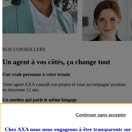
NOS CONSEILLERS
Un agent à vos côtés, ça change tout
Une vraie personne à votre écoute
Votre agent AXA connaît vos projets et vous accompagne pendant
en moyenne 12 ans.
Un soutien qui parle le même langage
Votre agent AXA est également chef d’entreprise. Entre pro, on se
Continuer sans accepter
comprend mieux !
Des conseils personnalisés
Chez AXA nous nous engageons à être transparents sur 