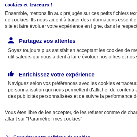
Votre agent AXA vous aide à faire des choix pour des solutions aux
cookies et traceurs
!
tarifs clairs et compétitifs.
Ensemble, mettons fin aux préjugés sur ces petits fichiers te
de
cookies
. Ils nous aident à traiter des informations essentie
site et faire évoluer votre expérience en ligne, dans le respect
Partagez vos attentes
Soyez toujours plus satisfait en acceptant les
cookies
de mes
utilisateurs qui nous aident à faire évoluer nos offres et nos 
Contacter un
agent
Enrichissez votre expérience
Naviguez selon vos préférences avec les
cookies et traceur
personnalisation qui nous permettent d'afficher du contenu a
des publicités personnalisées et de suivre la performance
Vous êtes libre de les accepter, de les refuser comme de cha
Trouver un
conseiller
allant sur
"Paramétrer mes
cookies
"
Savez-vous de quoi vous avez besoin ?