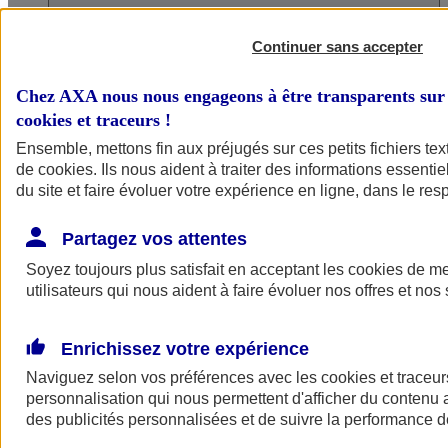
Continuer sans accepter
Voir tous les articles
Chez AXA nous nous engageons à être transparents sur 
cookies et traceurs
!
Ensemble, mettons fin aux préjugés sur ces petits fichiers te
de
cookies
. Ils nous aident à traiter des informations essentie
du site et faire évoluer votre expérience en ligne, dans le resp
Partagez vos attentes
Conseils épargne et retraite pour les professionnels et
Soyez toujours plus satisfait en acceptant les
cookies
de mes
utilisateurs qui nous aident à faire évoluer nos offres et nos 
Enrichissez votre expérience
Naviguez selon vos préférences avec les
cookies et traceur
entreprises
personnalisation qui nous permettent d'afficher du contenu a
des publicités personnalisées et de suivre la performance
Voir tous les articles