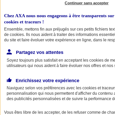
Continuer sans accepter
Veuillez renseigner
une date valide.
Chez AXA nous nous engageons à être transparents sur 
Date de fin
cookies et traceurs
!
Ensemble, mettons fin aux préjugés sur ces petits fichiers te
de
cookies
. Ils nous aident à traiter des informations essentie
du site et faire évoluer votre expérience en ligne, dans le resp
Partagez vos attentes
Soyez toujours plus satisfait en acceptant les
cookies
de mes
Veuillez renseigner
utilisateurs qui nous aident à faire évoluer nos offres et nos 
une date valide.
Enrichissez votre expérience
Naviguez selon vos préférences avec les
cookies et traceur
personnalisation qui nous permettent d'afficher du contenu a
des publicités personnalisées et de suivre la performance
Appliquer le filtre
Vous êtes libre de les accepter, de les refuser comme de cha