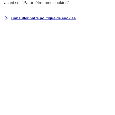
Réinitialiser la période
allant sur
"Paramétrer mes
cookies
"
Consulter notre politique de
cookies