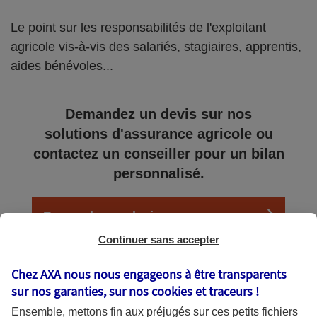
Le point sur les responsabilités de l'exploitant
agricole vis-à-vis des salariés, stagiaires, apprentis,
aides bénévoles...
Demandez un devis sur nos
solutions d'assurance agricole ou
contactez un conseiller pour un bilan
personnalisé.
Demander un devis
Continuer sans accepter
Chez AXA nous nous engageons à être transparents
sur nos garanties, sur nos
cookies et traceurs
!
Salarié, stagiaire, apprenti : le Code du travail
s’applique
Ensemble, mettons fin aux préjugés sur ces petits fichiers