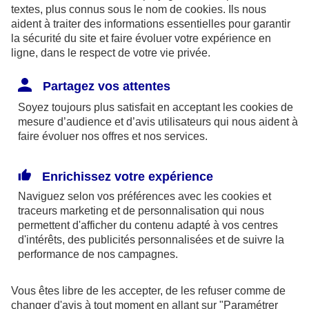
textes, plus connus sous le nom de
cookies
. Ils nous
aident à traiter des informations essentielles pour garantir
En tant qu’employeur, l’exploitant agricole est
la sécurité du site et faire évoluer votre expérience en
responsable de l’application de l’ensemble des
ligne, dans le respect de votre vie privée.
dispositions du code du travail : temps de travail,
Partagez vos attentes
conditions de travail, sécurité des personnes...
Soyez toujours plus satisfait en acceptant les
cookies
de
mesure d’audience et d’avis utilisateurs qui nous aident à
Pour en savoir plus sur le principe de prévention et
faire évoluer nos offres et nos services.
de sécurité, consulter les articles L4121-1 et L4121-
2 du Code du travail.
Enrichissez votre expérience
Naviguez selon vos préférences avec les
cookies et
traceurs
marketing et de personnalisation qui nous
Accident du travail :
permettent d'afficher du contenu adapté à vos centres
d'intérêts, des publicités personnalisées et de suivre la
l’exploitant agricole
performance de nos campagnes.
responsable
Vous êtes libre de les accepter, de les refuser comme de
changer d'avis à tout moment en allant sur
"Paramétrer