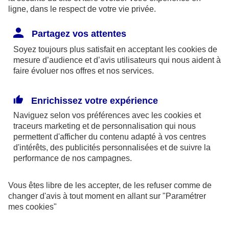
Pertes financières causées par le vol de vos
ligne, dans le respect de votre vie privée.
biens
Partagez vos attentes
Pertes de données en cas de vol du matériel
Soyez toujours plus satisfait en acceptant les
cookies
de
informatique
mesure d’audience et d’avis utilisateurs qui nous aident à
faire évoluer nos offres et nos services.
Pertes de biens ou documents de valeur ou
irremplaçables
Enrichissez votre expérience
Naviguez selon vos préférences avec les
cookies et
traceurs
marketing et de personnalisation qui nous
Conséquences indirectes
permettent d'afficher du contenu adapté à vos centres
Perte d’exploitation
d'intérêts, des publicités personnalisées et de suivre la
performance de nos campagnes.
Impact sur votre image et perte de confiance
de vos partenaires commerciaux en cas de vol
Vous êtes libre de les accepter, de les refuser comme de
changer d'avis à tout moment en allant sur
"Paramétrer
de données confidentielles
mes
cookies
"