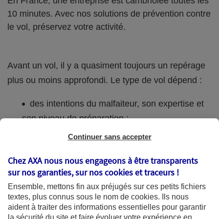
En France, une entreprise est cambriolée toutes les
10 minutes. Avec nos solutions de prévention contre
le vol, préservez votre activité.
Avant un vol, il y a quasiment toujours un repérage
plus ou moins approfondi. Le type de vol dépend :
des intentions du malfaiteur, son expertise et
son niveau de préparation ;
Continuer sans accepter
de la sensibilité des biens (trésorerie, stocks,
documents confidentiels, …).
Chez AXA nous nous engageons à être transparents
sur nos garanties, sur nos
cookies et traceurs
!
Les conséquences pour votre établissement
Ensemble, mettons fin aux préjugés sur ces petits fichiers
textes, plus connus sous le nom de
cookies
. Ils nous
aident à traiter des informations essentielles pour garantir
Conséquences directes
la sécurité du site et faire évoluer votre expérience en