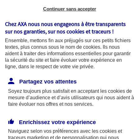
Ces chiffres exceptionnels sont bien
Continuer sans accepter
évidemment liés au caractère inédit de
Chez AXA nous nous engageons à être transparents
l’épisode que nous avons tous vécu,
sur nos garanties, sur nos
cookies et traceurs
!
mais révèlent aussi l’appropriation par un
Ensemble, mettons fin aux préjugés sur ces petits fichiers
grand nombre de Français de cette
textes, plus connus sous le nom de
cookies
. Ils nous
aident à traiter des informations essentielles pour garantir
nouvelle façon de consulter.
la sécurité du site et faire évoluer votre expérience en
ligne, dans le respect de votre vie privée.
… Qui garde tout son sens
après.
Partagez vos attentes
Soyez toujours plus satisfait en acceptant les
cookies
de
Même hors crise sanitaire majeure, la
mesure d’audience et d’avis utilisateurs qui nous aident à
téléconsultation médicale présente en
faire évoluer nos offres et nos services.
effet de nombreux avantages en
complément de la visite « classique »
Enrichissez votre expérience
chez votre médecin traitant.
Naviguez selon vos préférences avec les
cookies et
traceurs
marketing et de personnalisation qui nous