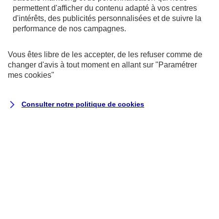
En tant que professionnel, votre temps
permettent d'afficher du contenu adapté à vos centres
est précieux, et cela doit être d’autant
d'intérêts, des publicités personnalisées et de suivre la
performance de nos campagnes.
plus vrai à l’heure du redémarrage de
votre activité, mais votre santé ne l’est
Vous êtes libre de les accepter, de les refuser comme de
pas moins.
changer d'avis à tout moment en allant sur
"Paramétrer
mes
cookies
"
Un mal de tête, alors que vous êtes en
déplacement chez un client ? Une
Consulter notre politique de
cookies
douleur musculaire sur un chantier très
éloigné du cabinet de votre médecin
traitant ? Pas besoin d’attendre pour
avoir un premier avis médical à distance,
voire même une prescription sur
ordonnance.
C’est tout le sens de ce service : vous