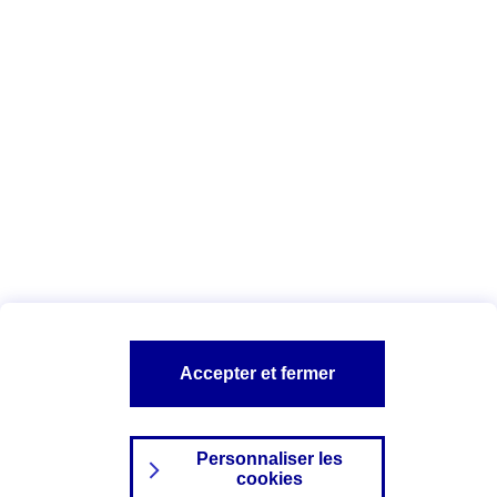
Vous êtes ici :
AXA Assurance professionnelle et entreprise
Toutes
vos démarches
Déclarer un sinistre en cas
d'inondation
A PROPOS D'AXA
TOUT L'UNIVERS PRO ET ENTREPRISES
SITES AXA
Accepter et fermer
Personnaliser les
cookies