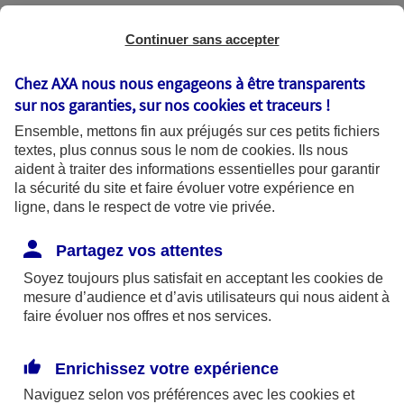
Comptez le personnel aux points de rendez-
Continuer sans accepter
vous pour être sûr que tout le monde est sorti.
Chez AXA nous nous engageons à être transparents
sur nos garanties, sur nos
cookies et traceurs
!
Si vos locaux ne sont plus exploitables
Ensemble, mettons fin aux préjugés sur ces petits fichiers
textes, plus connus sous le nom de
cookies
. Ils nous
Contactez AXA Assistance. Un conseiller joignable
aident à traiter des informations essentielles pour garantir
24h/24 au 01 55 92 26 92, vous accompagnera
la sécurité du site et faire évoluer votre expérience en
ligne, dans le respect de votre vie privée.
dans la recherche d’un local temporaire.
Partagez vos attentes
Faire l’inventaire des dommages
Soyez toujours plus satisfait en acceptant les
cookies
de
mesure d’audience et d’avis utilisateurs qui nous aident à
Une fois la fuite maîtrisée, dressez la liste des
faire évoluer nos offres et nos services.
dégâts et prenez-les en photo.
Rassemblez ensuite les documents qui
Enrichissez votre expérience
peuvent rendre compte de la valeur des biens
Naviguez selon vos préférences avec les
cookies et