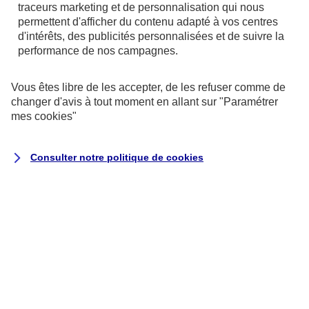
traceurs
marketing et de personnalisation qui nous
endommagés : factures d'achat, factures de
permettent d'afficher du contenu adapté à vos centres
réparation, tickets de caisse, certificats de
d'intérêts, des publicités personnalisées et de suivre la
performance de nos campagnes.
garantie, photographies. Ces justificatifs
serviront de base à l’évaluation du montant de
Vous êtes libre de les accepter, de les refuser comme de
votre indemnisation.
changer d'avis à tout moment en allant sur
"Paramétrer
mes
cookies
"
Déclarer
Consulter notre politique de
cookies
Informer votre conseiller AXA
Vous disposez de 5 jours ouvrés après le sinistre
pour déclarer le sinistre à votre assureur.
Espace Client