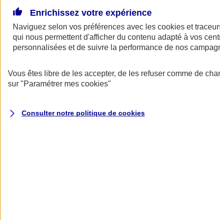
Voir
le document d'informations sur le produit
Enrichissez votre expérience
d'assurance responsabilité civile du dirigeant (CG)
Naviguez selon vos préférences avec les
cookies et traceur
Pourquoi choisir AXA ?
qui nous permettent d'afficher du contenu adapté à vos centr
personnalisées et de suivre la performance de nos campag
Vous êtes libre de les accepter, de les refuser comme de cha
sur
"Paramétrer mes
cookies
"
Consulter notre politique de
cookies
Vous accompagner sur le plan
juridique
Obtenez des informations juridiques par téléphone pour répondre à
vos questions sur le droit civil, pénal, fiscal, administratif ou sur le
droit des sociétés. Vous pouvez aussi disposer d’une analyse
juridique des contrats de travail ou des baux commerciaux.