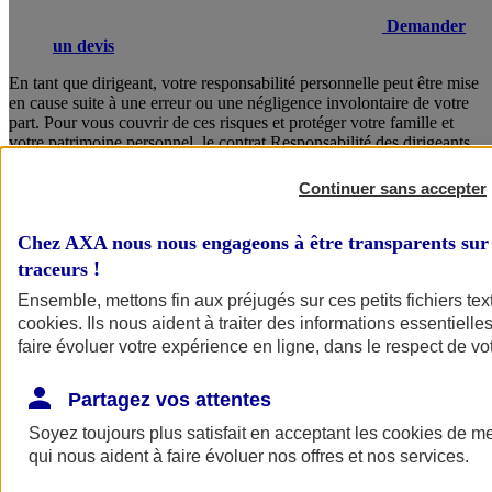
Demander
un devis
En tant que dirigeant, votre responsabilité personnelle peut être mise
en cause suite à une erreur ou une négligence involontaire de votre
part. Pour vous couvrir de ces risques et protéger votre famille et
votre patrimoine personnel, le contrat Responsabilité des dirigeants
AXA vous garantit un accompagnement juridique sans faille, des
solutions concrètes en cas de crise, ainsi que la prise en charge de
Continuer sans accepter
vos frais de défense.
Chez AXA nous nous engageons à être transparents sur 
Consulter les documents d’informations
traceurs
!
Ensemble, mettons fin aux préjugés sur ces petits fichiers te
cookies
. Ils nous aident à traiter des informations essentielles
faire évoluer votre expérience en ligne, dans le respect de vot
Partagez vos attentes
Soyez toujours plus satisfait en acceptant les
cookies
de mes
Voir
le document d'informations sur le produit
qui nous aident à faire évoluer nos offres et nos services.
d'assurance responsabilité civile du dirigeant (CS)