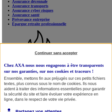
Assurance décennale
Assurance transports
Assurance cyber risques
Assurance santé
Prévoyance entreprise
Épargne retraite professionnelle
Continuer sans accepter
Chez AXA nous nous engageons à être transparents
sur nos garanties, sur nos
cookies et traceurs
!
Incendies : AXA à vos côtés
Ensemble, mettons fin aux préjugés sur ces petits fichiers
Vous avez été touché par les incendies actuellement en cours ?
textes, plus connus sous le nom de
cookies
. Ils nous
aident à traiter des informations essentielles pour garantir
Pour déclarer votre sinistre ou contacter AXA Assistance, vous
la sécurité du site et faire évoluer votre expérience en
pouvez nous joindre au
09 70 81 83 55
. Vous pouvez également
ligne, dans le respect de votre vie privée.
déclarer votre sinistre directement en ligne via votre Espace Client
7j/7.
Nos conseils pour bien réagir face aux feux de forêt
Partagez vos attentes