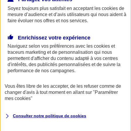
AXA Entraide met à votre disposition, ainsi qu'à celle de vos
proches une ligne de soutien psychologique. Ce service gratuit est
Soyez toujours plus satisfait en acceptant les
cookies
de
accessible 24h/24 au 0800 77 88 95.
mesure d’audience et d’avis utilisateurs qui nous aident à
faire évoluer nos offres et nos services.
Espace Client
Enrichissez votre expérience
Naviguez selon vos préférences avec les
cookies et
traceurs
marketing et de personnalisation qui nous
permettent d'afficher du contenu adapté à vos centres
d'intérêts, des publicités personnalisées et de suivre la
performance de nos campagnes.
Fermer le bandeau d'alerte
Vous êtes libre de les accepter, de les refuser comme de
changer d'avis à tout moment en allant sur
"Paramétrer
mes
cookies
"
Consulter notre politique de
cookies