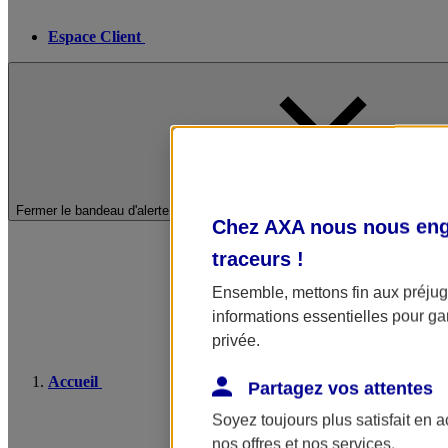
Espace Client
Fermer le bandeau d'alerte
Chez AXA nous nous enga
traceurs
!
Ensemble, mettons fin aux préjugé
informations essentielles pour gar
privée.
Accueil
Partagez vos attentes
Soyez toujours plus satisfait en 
nos offres et nos services.