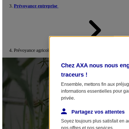
Prévoyance entreprise
Prévoyance agricole
Chez AXA nous nous enga
traceurs
!
Ensemble, mettons fin aux préjugé
informations essentielles pour gar
privée.
Partagez vos attentes
Soyez toujours plus satisfait en 
nos offres et nos services.