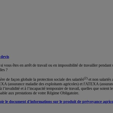
devis
 vous êtes en arrêt de travail ou en impossibilité de travailler pendant
les ?
(2)
e de façon globale la protection sociale des salariés
et non salariés a
AMEXA (assurance maladie des exploitants agricoles) et l'ATEXA (assuran
l’invalidité et à l’incapacité temporaire de travail, quelles que soient l
sable aux prestations de votre Régime Obligatoire.
oir le document d'informations sur le produit de prévoyance agrico