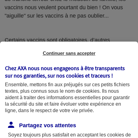
vaccins nous veulent pourtant du bien ! On vous
"aiguille" sur les vaccins à ne pas oublier...
Certains vaccins sont obligatoires, d’autres
fortement recommandés. Ressortez votre carnet de
Continuer sans accepter
santé (ou de vaccination) pour savoir si vous êtes à
jour, et si vos enfants le sont !
Chez AXA nous nous engageons à être transparents
sur nos garanties, sur nos
cookies et traceurs
!
Ensemble, mettons fin aux préjugés sur ces petits fichiers
La piquouze des tout petits
textes, plus connus sous le nom de
cookies
. Ils nous
aident à traiter des informations essentielles pour garantir
Entre 2 mois et 16 ans, c’est la valse des vaccins et
la sécurité du site et faire évoluer votre expérience en
il est parfois un peu compliqué de s’y retrouver. Le
ligne, dans le respect de votre vie privée.
DTP (contre la Diphtérie-Tétanos-Poliomyélite) et
Partagez vos attentes
ses rappels sont les seuls vaccins obligatoires,
Soyez toujours plus satisfait en acceptant les
cookies
de
notamment pour pouvoir inscrire un enfant à la