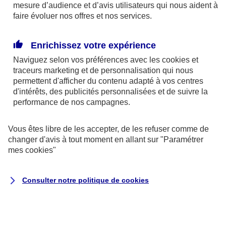
mesure d’audience et d’avis utilisateurs qui nous aident à
crèche, à la maternelle et à l’école primaire.
faire évoluer nos offres et nos services.
Le ROR (contre la ROugeole et la Rubéole) et le
Enrichissez votre expérience
BCG (contre la tuberculose) ne sont quant à eux
Naviguez selon vos préférences avec les
cookies et
plus obligatoires depuis 2007. Ils restent néanmoins
traceurs
marketing et de personnalisation qui nous
permettent d'afficher du contenu adapté à vos centres
fortement recommandés pour les enfants en bas
d'intérêts, des publicités personnalisées et de suivre la
âge, notamment du fait de la recrudescence de cas
performance de nos campagnes.
de rougeole infantile (maladie potentiellement
mortelle) en France.
Vous êtes libre de les accepter, de les refuser comme de
changer d'avis à tout moment en allant sur
"Paramétrer
mes
cookies
"
Le BCG est par ailleurs particulièrement conseillé
pour les petits résidants d’Île-de-France, une région
Consulter notre politique de
cookies
plus touchée que les autres par la tuberculose. Les
vaccins contre la bactérie Haemophilus et les
infections à pneumocoques (à l’origine des