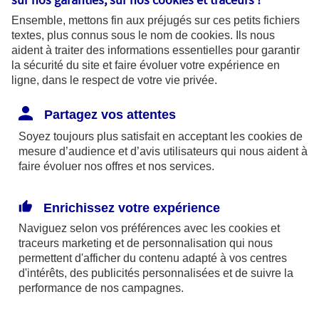
Qu’est-ce que le stress oxydatif ?
Ensemble, mettons fin aux préjugés sur ces petits fichiers
textes, plus connus sous le nom de
cookies
. Ils nous
aident à traiter des informations essentielles pour garantir
Dans votre corps, lors des réactions chimiques, apparaît une
la sécurité du site et faire évoluer votre expérience en
forme d’oxygène agressif (les radicaux libres) qui attaque les
ligne, dans le respect de votre vie privée.
cellules et les oxyde (comme l’oxygène de l’air rouille le fer).
Ce « stress oxydatif » favorise les affections cardio-vasculaires,
Partagez vos attentes
les maladies cérébrales dégénératives (Parkinson, Alzheimer)
Soyez toujours plus satisfait en acceptant les
cookies
de
et les cancers, et accélère le vieillissement.
mesure d’audience et d’avis utilisateurs qui nous aident à
faire évoluer nos offres et nos services.
Votre organisme possède ses propres antioxydants, mais leur
action est insuffisante. Il faut la compléter par celle des
Enrichissez votre expérience
antioxydants apportés par l’alimentation : vitamines C et E,
Naviguez selon vos préférences avec les
cookies et
bêtacarotène, sélénium, zinc et polyphénols.
traceurs
marketing et de personnalisation qui nous
permettent d'afficher du contenu adapté à vos centres
d'intérêts, des publicités personnalisées et de suivre la
Où apparaît une inflammation ?
performance de nos campagnes.
L’inflammation aiguë est une réaction normale de votre corps ;