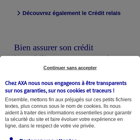
Découvrez également le Crédit relais
Bien assurer son crédit
immobilier c'est vous protéger
et protéger vos proches
Continuer sans accepter
Chez AXA nous nous engageons à être transparents
sur nos garanties, sur nos
cookies et traceurs
!
Assurer un nouvel emprunt
Ensemble, mettons fin aux préjugés sur ces petits fichiers
textes, plus connus sous le nom de
cookies
. Ils nous
aident à traiter des informations essentielles pour garantir
Alléger votre budget et/ou renforcer les
la sécurité du site et faire évoluer votre expérience en
ligne, dans le respect de votre vie privée.
garanties d'assurance sur un emprunt
déjà en cours