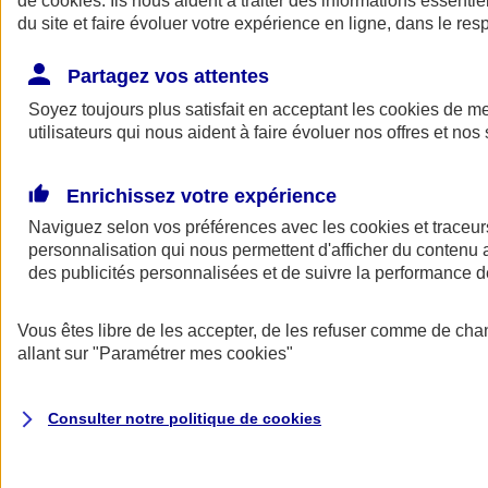
de
cookies
. Ils nous aident à traiter des informations essentie
du site et faire évoluer votre expérience en ligne, dans le resp
Assurance auto
Assurance jeune conducteur
Partagez vos attentes
Assurance forfait km
Soyez toujours plus satisfait en acceptant les
Assurance véhicule de collection
cookies
de mes
Assurance monospace
utilisateurs qui nous aident à faire évoluer nos offres et nos 
Garanties assurance auto
Nos formules assurance auto en ligne
Assurance Auto Malus
Enrichissez votre expérience
Services et avantages auto AXA
Naviguez selon vos préférences avec les
Assurance citoyenne auto
cookies et traceur
Assurer 2 voitures
personnalisation qui nous permettent d'afficher du contenu a
Assurance auto en ligne
des publicités personnalisées et de suivre la performance
Vous êtes libre de les accepter, de les refuser comme de cha
allant sur
"Paramétrer mes
cookies
"
Consulter notre politique de
cookies