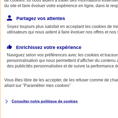
de
cookies
. Ils nous aident à traiter des informations essentie
du site et faire évoluer votre expérience en ligne, dans le resp
Assurance auto
Assurance jeune conducteur
Partagez vos attentes
Assurance forfait km
Soyez toujours plus satisfait en acceptant les
Assurance véhicule de collection
cookies
de mes
Assurance monospace
utilisateurs qui nous aident à faire évoluer nos offres et nos 
Garanties assurance auto
Nos formules assurance auto en ligne
Assurance Auto Malus
Enrichissez votre expérience
Services et avantages auto AXA
Naviguez selon vos préférences avec les
Assurance citoyenne auto
cookies et traceur
Assurer 2 voitures
personnalisation qui nous permettent d'afficher du contenu a
Assurance auto en ligne
des publicités personnalisées et de suivre la performance
Vous êtes libre de les accepter, de les refuser comme de cha
allant sur
"Paramétrer mes
cookies
"
Consulter notre politique de
cookies