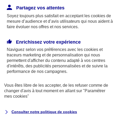
Partagez vos attentes
Il existe 3 façons de mettre en place un dispositif
Soyez toujours plus satisfait en acceptant les
cookies
de
de protec­tion sociale :
mesure d’audience et d’avis utilisateurs qui nous aident à
faire évoluer nos offres et nos services.
la Décision Unilatérale (DU)
Enrichissez votre expérience
l’accord collectif
Naviguez selon vos préférences avec les
cookies et
le référendum
traceurs
marketing et de personnalisation qui nous
permettent d'afficher du contenu adapté à vos centres
d'intérêts, des publicités personnalisées et de suivre la
Dans les TPE/PME, la DU est le dispositif le plus
performance de nos campagnes.
simple à mettre en place.
Vous êtes libre de les accepter, de les refuser comme de
changer d'avis à tout moment en allant sur
"Paramétrer
Couvrir l’ensemble des salariés à partir de
mes
cookies
"
critères objectifs
L’ensemble des salariés présents dans l’entreprise
Consulter notre politique de
cookies