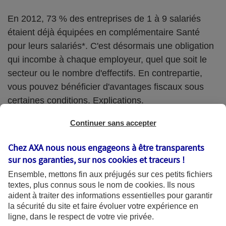
En 2012, 73 % des entreprises de 1 à 9 salariés
étaient déjà équipées en complémentaire Santé
pour leurs salariés*. C'est désormais une obligation
qui incombe à chaque employeur, quel que soit le
secteur ou le nombre d'effectifs. En contrepartie,
vous pouvez bénéficier d'avantages fiscaux sous
certaines conditions. Explications.
Continuer sans accepter
Mettre en place un dispositif de protection
Chez AXA nous nous engageons à être transparents
sociale
sur nos garanties, sur nos
cookies et traceurs
!
Ensemble, mettons fin aux préjugés sur ces petits fichiers
Il s’agit d’un
acte juridique
interne à l’entreprise
textes, plus connus sous le nom de
cookies
. Ils nous
dans lequel l’employeur écrit son engagement à
aident à traiter des informations essentielles pour garantir
la sécurité du site et faire évoluer votre expérience en
mettre en place une couverture complémentaire en
ligne, dans le respect de votre vie privée.
Frais de Santé (Prévoyance et Retraite).