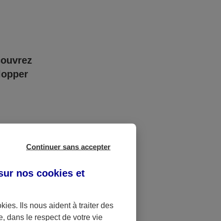
couvrez
lopper
Continuer sans accepter
 sur nos
cookies et
okies
. Ils nous aident à traiter des
nité
e, dans le respect de votre vie