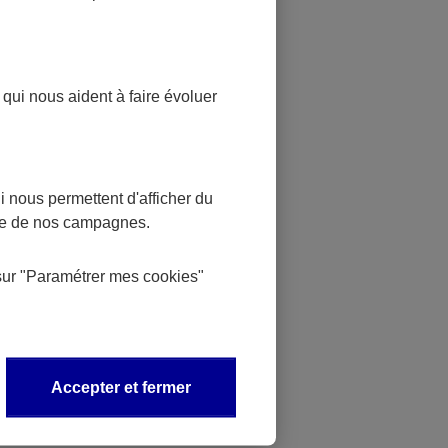
des
roits
urée
 qui nous aident à faire évoluer
 38
 nous permettent d'afficher du
nce de nos campagnes.
une
jours à
sur
"Paramétrer mes
cookies
"
mais
Accepter et fermer