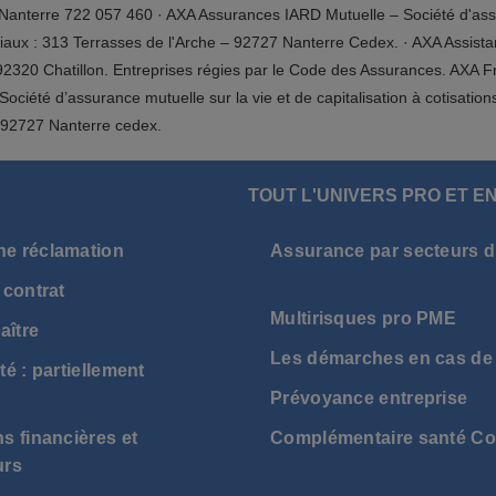
nterre 722 057 460 · AXA Assurances IARD Mutuelle – Société d'assuran
ciaux : 313 Terrasses de l'Arche – 92727 Nanterre Cedex. · AXA Assist
92320 Chatillon. Entreprises régies par le Code des Assurances. AXA F
ciété d’assurance mutuelle sur la vie et de capitalisation à cotisatio
- 92727 Nanterre cedex.
TOUT L'UNIVERS PRO ET E
ne réclamation
Assurance par secteurs d'
 contrat
Multirisques pro PME
aître
Les démarches en cas de 
té : partiellement
Prévoyance entreprise
s financières et
Complémentaire santé Col
urs