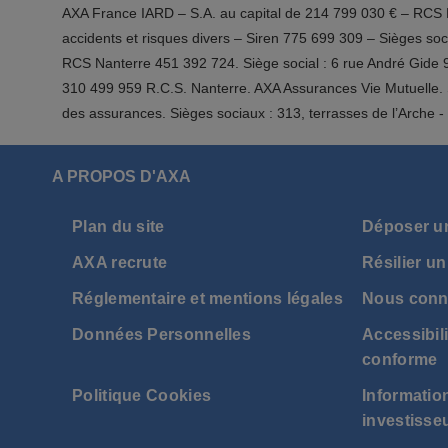
AXA France IARD – S.A. au capital de 214 799 030 € – RCS Na
accidents et risques divers – Siren 775 699 309 – Sièges so
RCS Nanterre 451 392 724. Siège social : 6 rue André Gide 
310 499 959 R.C.S. Nanterre. AXA Assurances Vie Mutuelle. So
des assurances. Sièges sociaux : 313, terrasses de l’Arche 
A PROPOS D'AXA
Plan du site
Déposer u
AXA recrute
Résilier un
Réglementaire et mentions légales
Nous conn
Données Personnelles
Accessibili
conforme
Politique Cookies
Information
investisse