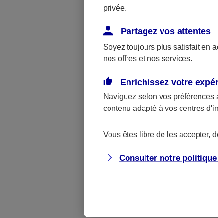
privée.
des tra
Indépen
Partagez vos attentes
des ind
Soyez toujours plus satisfait en 
maximum
nos offres et nos services.
jours s
Enrichissez votre expé
Les ver
Naviguez selon vos préférences 
contenu adapté à vos centres d'i
l’alloc
interru
Vous êtes libre de les accepter, 
56 jour
verseme
Consulter notre politiqu
Une 
pas 