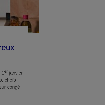
reux
er
e 1
janvier
s, chefs
leur congé