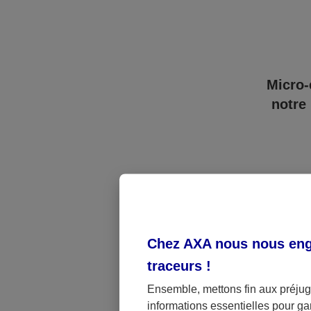
Micro-
notre
Un a
Chez AXA nous nous enga
traceurs
!
mate
Ensemble, mettons fin aux préjugé
Jusqu’
informations essentielles pour gar