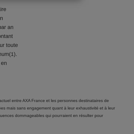
ire
on
par an
ontant
sur toute
mum(1).
 en
actuel entre AXA France et les personnes destinataires de
ées mais sans engagement quant à leur exhaustivité et à leur
nséquences dommageables qui pourraient en résulter pour