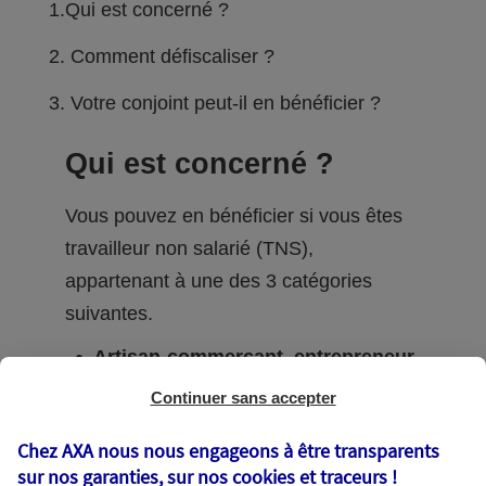
1.Qui est concerné ?
2. Comment défiscaliser ?
3. Votre conjoint peut-il en bénéficier ?
Qui est concerné ?
Vous pouvez en bénéficier si vous êtes
travailleur non salarié (TNS),
appartenant à une des 3 catégories
suivantes.
Artisan-commerçant, entrepreneur
individuel
exerçant une activité
Continuer sans accepter
industrielle ou commerciale ou associé
Chez AXA nous nous engageons à être transparents
de société de personnes et associé
sur nos garanties, sur nos
cookies et traceurs
!