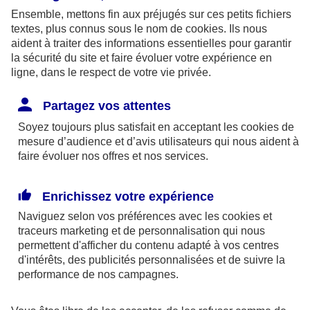
unique d’EURL exerçant une activité
Ensemble, mettons fin aux préjugés sur ces petits fichiers
industrielle ou commerciale et n’ayant
textes, plus connus sous le nom de
cookies
. Ils nous
pas opté pour l’IS.
aident à traiter des informations essentielles pour garantir
la sécurité du site et faire évoluer votre expérience en
Profession libérale, exploitant
ligne, dans le respect de votre vie privée.
individuel
exerçant une activité
Partagez vos attentes
libérale, associé
de sociétés de
Soyez toujours plus satisfait en acceptant les
cookies
de
personnes et associé unique d’EURL
mesure d’audience et d’avis utilisateurs qui nous aident à
exerçant une activité non commerciale
faire évoluer nos offres et nos services.
et n’ayant pas opté pour l’IS.
Enrichissez votre expérience
Gérant majoritaire de SARL ou
Naviguez selon vos préférences avec les
cookies et
gérant associé
de sociétés en
traceurs
marketing et de personnalisation qui nous
commandite par actions ou associé de
permettent d'afficher du contenu adapté à vos centres
d'intérêts, des publicités personnalisées et de suivre la
certaines sociétés de personnes, ou
performance de nos campagnes.
associé de sociétés civiles soumises à
l’IS sur option.