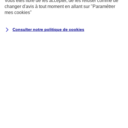
Vous êtes libre de les accepter, de les refuser comme de
changer d'avis à tout moment en allant sur
"Paramétrer
mes
cookies
"
Consulter notre politique de
cookies
Important
Pour pouvoir déduire les
cotisations Madelin, vous devez
être à jour de vos cotisations
auprès de vos régimes
obligatoires.
Comment
défiscaliser ?