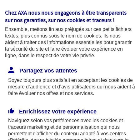
médicale, AXA France lance aujourd’hui
Chez AXA nous nous engageons à être transparents
la téléconsultation financière, un service
sur nos garanties, sur nos
cookies et traceurs
!
de coaching personnalisé pour chaque
Ensemble, mettons fin aux préjugés sur ces petits fichiers
salarié bénéficiaire d’un Plan Epargne
textes, plus connus sous le nom de
cookies
. Ils nous
aident à traiter des informations essentielles pour garantir
Retraite d’Entreprise d’AXA France si le
la sécurité du site et faire évoluer votre expérience en
contrat le prévoit.
ligne, dans le respect de votre vie privée.
Près de 8 Français sur 10 estiment avoir
Partagez vos attentes
une connaissance moyenne ou faible sur
Soyez toujours plus satisfait en acceptant les
cookies
de
mesure d’audience et d’avis utilisateurs qui nous aident à
les questions financières et souhaitent
faire évoluer nos offres et nos services.
plus que jamais bénéficier de conseils
financiers d’experts. Pour répondre à ce
Enrichissez votre expérience
besoin et accompagner les entreprises
Naviguez selon vos préférences avec les
cookies et
de plus de 400 salariés qui souhaitent
traceurs
marketing et de personnalisation qui nous
permettent d'afficher du contenu adapté à vos centres
fidéliser leurs collaborateurs et