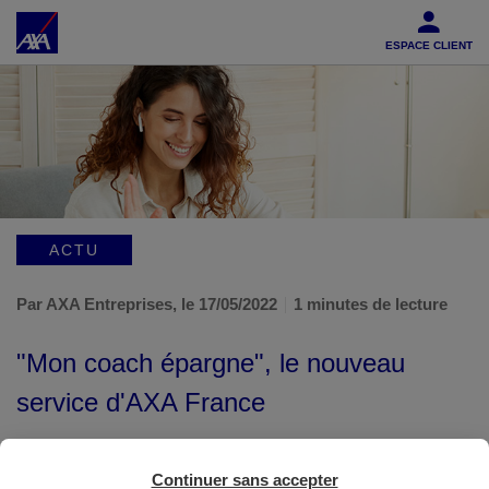
Accéder au Contenu
Accéder au Pied de page
ESPACE CLIENT
ACTU
Par AXA Entreprises,
le 17/05/2022
1 minutes de lecture
"Mon coach épargne", le nouveau
service d'AXA France
Continuer sans accepter
Précurseur dans la téléconsultation