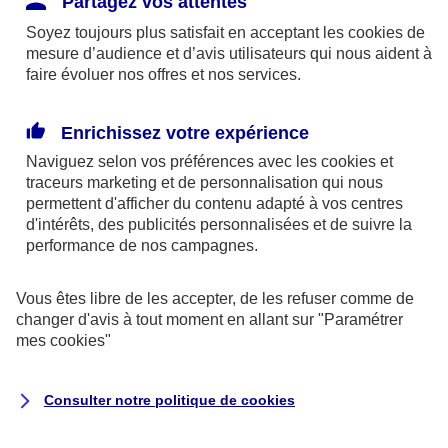
Partagez vos attentes
qui provoque un claquage d’isolant ou un arc
Soyez toujours plus satisfait en acceptant les
cookies
de
électrique dans l’air.
mesure d’audience et d’avis utilisateurs qui nous aident à
faire évoluer nos offres et nos services.
Une erreur humaine, un bricolage ou
réparation défectueuse, des défauts de
Enrichissez votre expérience
conception ou d'installation,
Naviguez selon vos préférences avec les
cookies et
traceurs
marketing et de personnalisation qui nous
Une usure, un vieillissement des isolants, une
permettent d'afficher du contenu adapté à vos centres
canalisation ou appareil endommagé
d'intérêts, des publicités personnalisées et de suivre la
performance de nos campagnes.
Comment les éviter ?
Vous êtes libre de les accepter, de les refuser comme de
changer d'avis à tout moment en allant sur
"Paramétrer
Une installation électrique doit être
mes
cookies
"
vérifiée et suivie.
Ce que dit la réglementation :
Consulter notre politique de
cookies
Vérification initiale