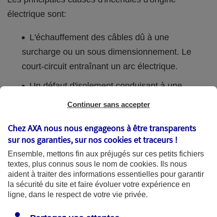
électrique sont:
L'échauffement des câbles dû à une
surcharge ou un sous dimensionnement. Le
court-circuit entraînant un arc électrique.
Un défaut d'isolement conduisant à une
circulation anormale du courant dans les parties
Continuer sans accepter
métalliques des appareils, dans les masses
Chez AXA nous nous engageons à être transparents
métalliques des bâtiments et dans les circuits de
sur nos garanties, sur nos
cookies et traceurs
!
terre.
Ensemble, mettons fin aux préjugés sur ces petits fichiers
Des contacts défectueux (de type connexion
textes, plus connus sous le nom de
cookies
. Ils nous
aident à traiter des informations essentielles pour garantir
mal serrée ou oxydée) entraînant une résistance
la sécurité du site et faire évoluer votre expérience en
anormale et un échauffement ;
ligne, dans le respect de votre vie privée.
La foudre ou une surtension venant du réseau