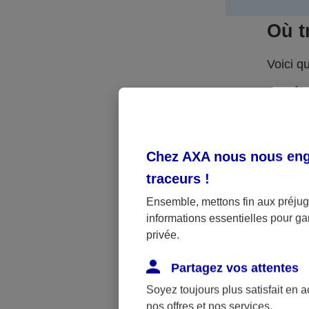
Où t
Voici q
Pôle
Site
INDEE
Chez AXA nous nous enga
Rése
traceurs
!
Rech
Ensemble, mettons fin aux préjugé
secteu
informations essentielles pour gar
privée.
Etab
profes
Partagez vos attentes
Soyez toujours plus satisfait en 
Entr
nos offres et nos services.