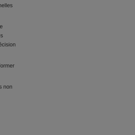
nelles
re
es
écision
nformer
s non