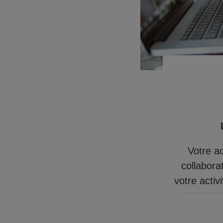
Votre a
collabora
votre activ