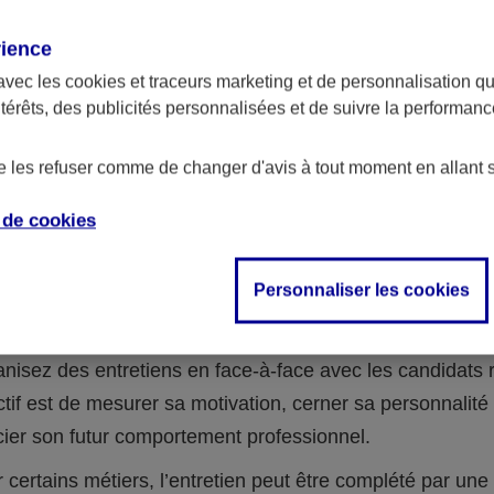
...
rience
rnet, n’hésitez pas à multiplier les pistes pour avoir une v
avec les
cookies et traceurs
marketing et de personnalisation qui
te.
ntérêts, des publicités personnalisées et de suivre la performa
ent choisir ?
de les refuser comme de changer d'avis à tout moment en allant 
r au bon recrutement est difficile. Voici quelques conseil
e de
cookies
 vous être utiles pour trouver le candidat idéal :
Personnaliser les cookies
es un premier tri parmi les candidatures reçues en compa
 recherché et les compétences du candidat.
nisez des entretiens en face-à-face avec les candidats 
ctif est de mesurer sa motivation, cerner sa personnalité 
ier son futur comportement professionnel.
 certains métiers, l’entretien peut être complété par une