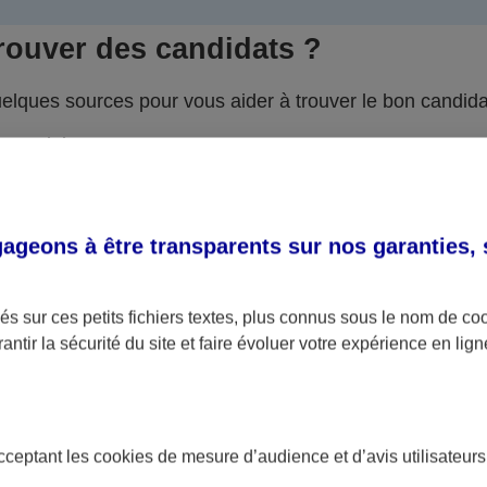
rouver des candidats ?
uelques sources pour vous aider à trouver le bon candida
 Emploi,
s internet généralistes et spécialisés : Cadremploi, Apec,
D, Monster, Le Bon Coin...
geons à être transparents sur nos garanties,
aux sociaux : Facebook, LinkedIn, Viadeo...
erches à travers des blogs, forums et salons liés à votr
s sur ces petits fichiers textes, plus connus sous le nom de
co
r d’activité
antir la sécurité du site et faire évoluer votre expérience en lign
lissements scolaires (contrat d’apprentissage, contrat d
sionnalisation)
acceptant les
cookies
de mesure d’audience et d’avis utilisateurs
eprises spécialisées : Manpower, Michael Page, Hays,