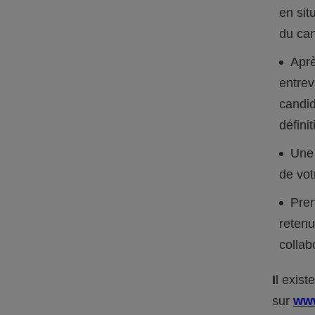
en sit
du can
Aprè
entrev
candid
définit
Une 
de vot
Pren
retenu
collab
I
l exis
sur
www