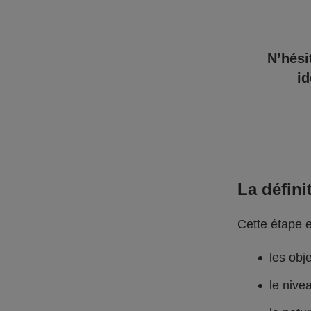
N’hési
id
La défini
Cette étape e
les obj
le nive