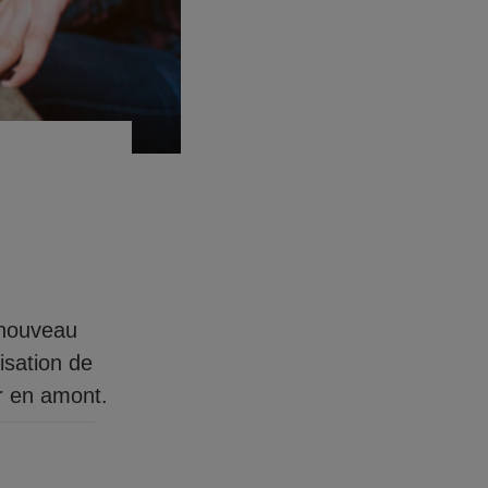
s
 nouveau
isation de
er en amont.