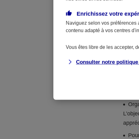
Adecco
Enrichissez votre expé
Sur Inte
Naviguez selon vos préférences 
suffisan
contenu adapté à vos centres d'i
Comm
Vous êtes libre de les accepter, 
Procéde
Consulter notre politiqu
peuvent
Fait
profil
Orga
L’obje
appréc
Pour