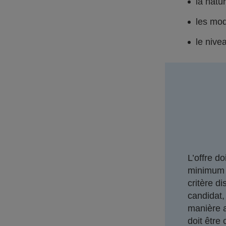
la natu
les mod
le nive
L’offre d
minimum 
critère d
candidat, 
manière a
doit être 