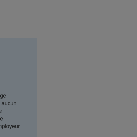
âge
r aucun
e
de
employeur