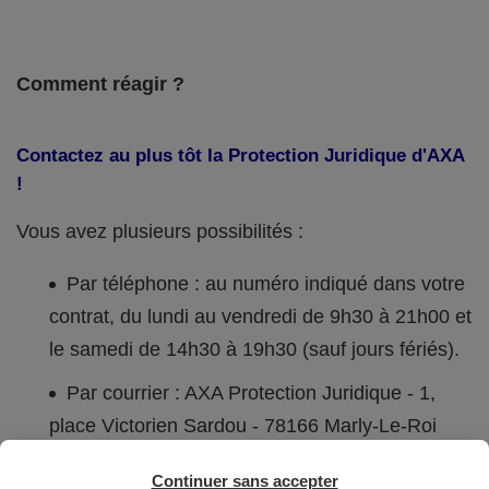
Comment réagir ?
Contactez au plus tôt la Protection Juridique d'AXA
!
Vous avez plusieurs possibilités :
Par téléphone : au numéro indiqué dans votre
contrat, du lundi au vendredi de 9h30 à 21h00 et
le samedi de 14h30 à 19h30 (sauf jours fériés).
Par courrier : AXA Protection Juridique - 1,
place Victorien Sardou - 78166 Marly-Le-Roi
CEDEX.
Continuer sans accepter