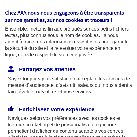
Transmettez en même temps toutes les informations
Chez AXA nous nous engageons à être transparents
qui permettent d’analyser votre situation et de
sur nos garanties, sur nos
cookies et traceurs
!
défendre vos intérêts. Attention, l’envoi de votre
Ensemble, mettons fin aux préjugés sur ces petits fichiers
textes, plus connus sous le nom de
cookies
. Ils nous
déclaration n’implique pas automatiquement la prise
aident à traiter des informations essentielles pour garantir
en charge du litige. AXA Protection Juridique ouvre
la sécurité du site et faire évoluer votre expérience en
ligne, dans le respect de votre vie privée.
alors un dossier et vérifie que la situation à laquelle
vous êtes confronté est garantie par votre contrat. A
Partagez vos attentes
partir de là, vous êtes accompagné par un juriste qui
Soyez toujours plus satisfait en acceptant les
cookies
de
sera votre interlocuteur unique pendant toute la
mesure d’audience et d’avis utilisateurs qui nous aident à
gestion de ce litige.
faire évoluer nos offres et nos services.
Enrichissez votre expérience
Comment intervient AXA
Naviguez selon vos préférences avec les
cookies et
traceurs
marketing et de personnalisation qui nous
Protection Juridique ?
permettent d'afficher du contenu adapté à vos centres