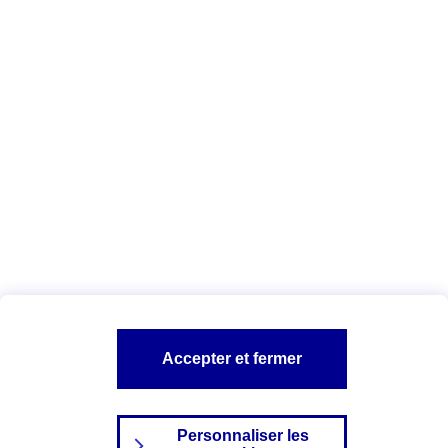
Obtenir un tarif
Vous êtes ici :
Assurance auto
Assurance audi
Assurance audi
A3
A PROPOS D'AXA
TOUT L'UNIVERS AUTO
SITES AXA
Accepter et fermer
Personnaliser les