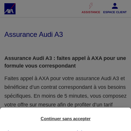
Accéder au Contenu
Accéder au Pied de page
ASSISTANCE
ESPACE CLIENT
Assurance Audi A3
Assurance Audi A3 : faites appel à AXA pour une
formule vous correspondant
Faites appel à AXA pour votre assurance Audi A3 et
bénéficiez d’un contrat correspondant à vos besoins
spécifiques. En moins de 5 minutes, vous composez
votre offre sur mesure afin de profiter d’un tarif
réellement adapté. Des formules avantageuses
Continuer sans accepter
vous sont présentées : faites-nous parvenir votre