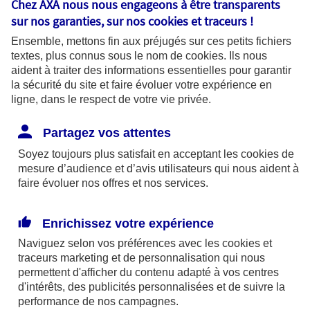
demande de devis assurance auto Audi A3 dès à
Chez AXA nous nous engageons à être transparents
sur nos garanties, sur nos
cookies et traceurs
!
présent et roulez parfaitement assuré.
Ensemble, mettons fin aux préjugés sur ces petits fichiers
textes, plus connus sous le nom de
cookies
. Ils nous
Profitez d’une assurance Audi A3 vous
aident à traiter des informations essentielles pour garantir
permettant de rouler en étant parfaitement
la sécurité du site et faire évoluer votre expérience en
protégé
ligne, dans le respect de votre vie privée.
L’Audi A3 fait partie des véhicules emblématiques
Partagez vos attentes
de la marque allemande. Confortable, spacieuse,
Soyez toujours plus satisfait en acceptant les
cookies
de
elle existe selon divers modèles tels que l’Audi A3
mesure d’audience et d’avis utilisateurs qui nous aident à
faire évoluer nos offres et nos services.
Berline, Cabriolet ou Sportback. Différentes
motorisations sont aussi disponibles et l’Audi A3 sait
Enrichissez votre expérience
s’adapter aux envies de chacun, en version sportive
Naviguez selon vos préférences avec les
cookies et
ou délibérément familiale. Grâce à nos formules,
traceurs
marketing et de personnalisation qui nous
vous pouvez ainsi rouler sereinement et profiter
permettent d'afficher du contenu adapté à vos centres
d'intérêts, des publicités personnalisées et de suivre la
pleinement de votre voiture, au quotidien comme en
performance de nos campagnes.