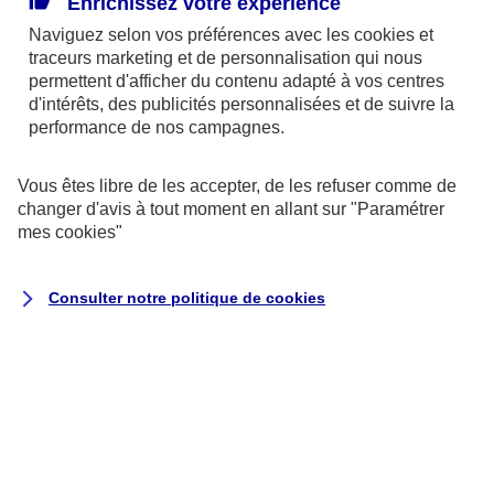
Enrichissez votre expérience
d’une explosion à cause de la batterie ou du
Naviguez selon vos préférences avec les
cookies et
carburant dans le réservoir. Elle peut aussi être
traceurs
marketing et de personnalisation qui nous
percutée par un autre véhicule, occasionner des
permettent d'afficher du contenu adapté à vos centres
d'intérêts, des publicités personnalisées et de suivre la
dégâts matériels et corporels ou encore faire l'objet
performance de nos campagnes.
d'un vol, en particulier dans un parking… Dans ces
situations, le contrat d’assurance auto prendra en
Vous êtes libre de les accepter, de les refuser comme de
changer d'avis à tout moment en allant sur
"Paramétrer
charge les conséquences du sinistre conformément
mes
cookies
"
aux clauses et aux conditions du contrat.
Consulter notre politique de
cookies
« Quelle assurance souscrire dans ce cas ? »
Optez au minimum pour un contrat d’assurance
auto au tiers incluant la Responsabilité civile. Celle-
ci couvre les dommages causés aux tiers par votre
voiture, même si elle est garée dans votre
jardin… Dans ce cas, il n’est pas nécessaire de