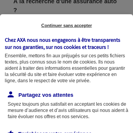
À la recherche d'une assurance auto
?
Vous cherchez à souscrire une
Continuer sans accepter
assurance auto à un prix
Chez AXA nous nous engageons à être transparents
raisonnable ? Consultez nos tarifs en un
sur nos garanties, sur nos
cookies et traceurs
!
clic.
Ensemble, mettons fin aux préjugés sur ces petits fichiers
textes, plus connus sous le nom de
cookies
. Ils nous
Obtenir un tarif
aident à traiter des informations essentielles pour garantir
la sécurité du site et faire évoluer votre expérience en
ligne, dans le respect de votre vie privée.
« Faut-il vraiment une assurance pour une auto
Partagez vos attentes
au garage ou au parking qui ne roule pas ? »
Soyez toujours plus satisfait en acceptant les
cookies
de
Oui, même dans ce cas, elle doit être assurée. Les
mesure d’audience et d’avis utilisateurs qui nous aident à
faire évoluer nos offres et nos services.
raisons de l’assurer ne manquent d’ailleurs pas :
votre voiture peut être à l’origine d’un incendie ou