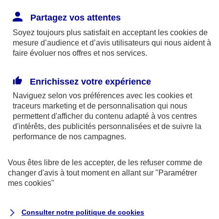
Trouvez l'assurance auto
Partagez vos attentes
Soyez toujours plus satisfait en acceptant les
cookies
de
qui vous correspond
mesure d’audience et d’avis utilisateurs qui nous aident à
faire évoluer nos offres et nos services.
Enrichissez votre expérience
Assurance auto en ligne
Naviguez selon vos préférences avec les
cookies et
traceurs
marketing et de personnalisation qui nous
permettent d'afficher du contenu adapté à vos centres
Assurance jeune conducteur
d'intérêts, des publicités personnalisées et de suivre la
performance de nos campagnes.
Assurance au km
Vous êtes libre de les accepter, de les refuser comme de
changer d'avis à tout moment en allant sur
"Paramétrer
mes
cookies
"
Assurance auto de collection
Consulter notre politique de
cookies
Assurance auto malus