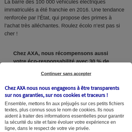
La barre des 100 000 véhicules électriques
immatriculés a été franchie en 2016. Une tendance
renforcée par l’État, qui propose des primes à
l’achat très alléchantes. Roulez écolo n’est pas si
cher !
Chez AXA, nous récompensons aussi
votre éco-responsabilité avec 30 % de
réduction sur votre assurance auto pour
Continuer sans accepter
l’achat d’un véhicule écologique !
Demandez un
devis en ligne
pour en
Chez AXA nous nous engageons à être transparents
profiter.
sur nos garanties, sur nos
cookies et traceurs
!
Ensemble, mettons fin aux préjugés sur ces petits fichiers
textes, plus connus sous le nom de
cookies
. Ils nous
Obtenir un tarif
aident à traiter des informations essentielles pour garantir
la sécurité du site et faire évoluer votre expérience en
ligne, dans le respect de votre vie privée.