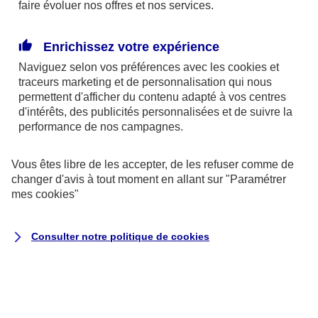
faire évoluer nos offres et nos services.
patient à accomplir plusieurs actes et détermine
son degré de dépendance, de 1 à 6.
Enrichissez votre expérience
La prestation de compensation du
Naviguez selon vos préférences avec les
cookies et
handicap (PCH)
finance les besoins liés à la
traceurs
marketing et de personnalisation qui nous
permettent d'afficher du contenu adapté à vos centres
perte d’autonomie des personnes
d'intérêts, des publicités personnalisées et de suivre la
handicapées. Elle couvre les aides humaines,
performance de nos campagnes.
matérielles (aménagement du logement et du
véhicule), animalières…
Vous êtes libre de les accepter, de les refuser comme de
changer d'avis à tout moment en allant sur
"Paramétrer
L’allocation de solidarité aux personnes
mes
cookies
"
âgées (ASPA)
permet d’assurer un niveau
minimum de ressources aux personnes âgées
Consulter notre politique de
cookies
d’au moins 65 ans disposant de faibles revenus.
L’Aide Personnalisée au Logement (APL)
est une aide financière destinée à réduire le