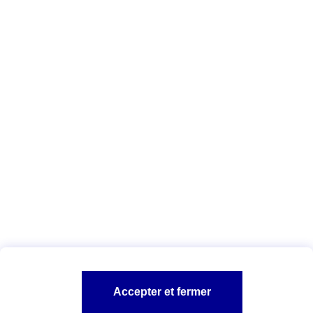
domicile dans de bonnes conditions.
Tous les conseils
Vous êtes ici :
Complémentaire santé
Assurance dépendance
Conseils Complémentaire santé
Aides financières
A PROPOS D'AXA
NOS PRODUITS SANTÉ ET FAMILLE
SITES AXA
Accepter et fermer