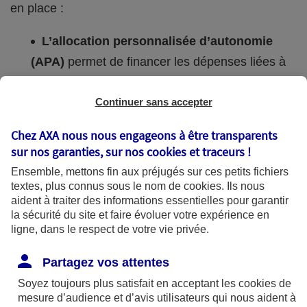
en place :
L’allocation personnalisée d’autonomie
(APA)
permet de financer les dépenses liées à
des aides à domicile ou un hébergement dans
un établissement médico-social. Elle concerne
Continuer sans accepter
les personnes âgées dépendantes âgées d’au
Chez AXA nous nous engageons à être transparents
moins 60 ans, qui ne peuvent plus accomplir les
sur nos garanties, sur nos
cookies et traceurs
!
gestes simples de la vie quotidienne (s’habiller,
Ensemble, mettons fin aux préjugés sur ces petits fichiers
faire sa toilette...).
textes, plus connus sous le nom de
cookies
. Ils nous
aident à traiter des informations essentielles pour garantir
Son montant dépend des ressources du
la sécurité du site et faire évoluer votre expérience en
ligne, dans le respect de votre vie privée.
bénéficiaire et du lieu d’hébergement. Elle est
attribuée par les services du département en
Partagez vos attentes
fonction du niveau de dépendance évalué par la
Soyez toujours plus satisfait en acceptant les
cookies
de
grille AGGIR. Celle-ci mesure les capacités du
mesure d’audience et d’avis utilisateurs qui nous aident à